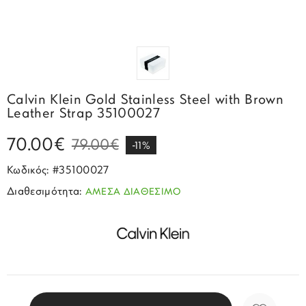
Σπορ
Emporio Armani
ΕΠΙΚΟΙΝΩΝΙΑ
Παιδικά
Σκουλαρίκια
Blomdahl
Fashion
JCou
ΠΡΟΦΙΛ
Βραχιόλια
Brizzling
Michael Kors
Σταυροί
Calvin Klein
Rosefield
Calvin Klein Gold Stainless Steel with Brown
Κολιέ
Lacoste
Leather Strap 35100027
Seiko
Αλυσίδες
Story of Gold
70.00€
79.00€
Swatch
-11%
Μανικετόκουμπα
Tommy Hilfinger
Κωδικός: #35100027
Tissot
Μενταγιόν
Διαθεσιμότητα:
ΑΜΕΣΑ ΔΙΑΘΕΣΙΜΟ
Tommy Hilfinger
Καρφίτσες
Γούρια Αυτοκινήτου