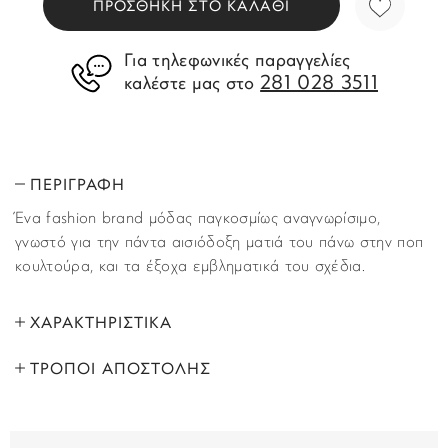
ΠΡΟΣΘΗΚΗ ΣΤΟ ΚΑΛΑΘΙ
Για τηλεφωνικές παραγγελίες
281 028 3511
καλέστε μας στο
ΠΕΡΙΓΡΑΦΗ
Ένα fashion brand μόδας παγκοσμίως αναγνωρίσιμο,
γνωστό για την πάντα αισιόδοξη ματιά του πάνω στην ποπ
κουλτούρα, και τα έξοχα εμβληματικά του σχέδια.
ΧΑΡΑΚΤΗΡΙΣΤΙΚΑ
ΤΡΟΠΟΙ ΑΠΟΣΤΟΛΗΣ
ΜΑΡΚΑ:
Tommy Hilfinger
Όλα τα προϊόντα αποστέλλονται με υπηρεσία
ΦΥΛΟ:
Γυναικεία, Unisex
ταχυμεταφορών (courier) στον τόπο που έχετε υποδείξει