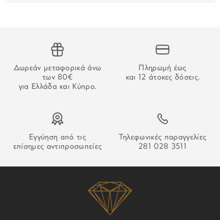
Για τις παραγγελίες που γίνονται μέσω τραπεζικού
εμβάσματος, ο χρόνος παράδοσης αρχίζει να μετράει από
την επιβεβαίωση της πληρωμής.
ΑΔΥΝΑΜΙΑ ΠΑΡΑΔΟΣΗΣ
Δωρεάν μεταφορικά άνω
Πληρωμή έως
Στην περίπτωση που δεν καταστεί δυνατή η παράδοση της
των 80€
και 12 άτοκες δόσεις.
παραγγελίας σας ο οδηγός θα αφήσει σημείωση που θα
για Ελλάδα και Κύπρο.
σας εξηγεί τον τρόπο παραλαβή της.
Εγγύηση από τις
Τηλεφωνικές παραγγελίες
επίσημες αντιπροσωπείες
281 028 3511