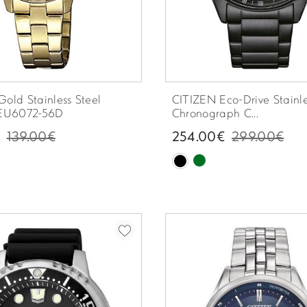
old Stainless Steel
CITIZEN Eco-Drive Stainle
 EU6072-56D
Chronograph C...
139.00€
254.00€
299.00€