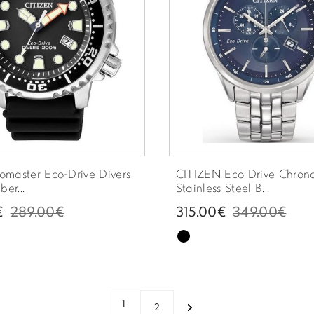
romaster Eco-Drive Divers
CITIZEN Eco Drive Chron
er...
Stainless Steel B...
€
289.00€
315.00€
349.00€
1
2