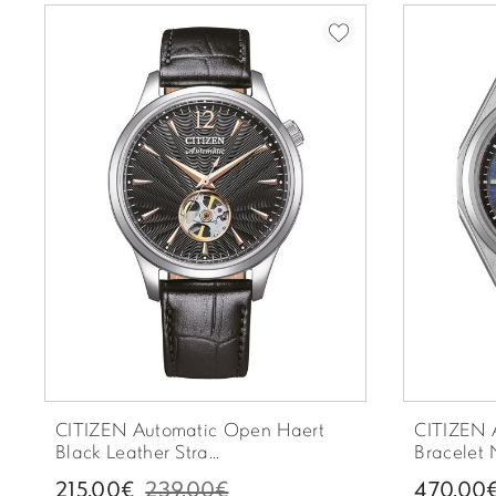
CITIZEN Automatic Open Haert
CITIZEN A
Black Leather Stra...
Bracelet N
215.00€
239.00€
470.00