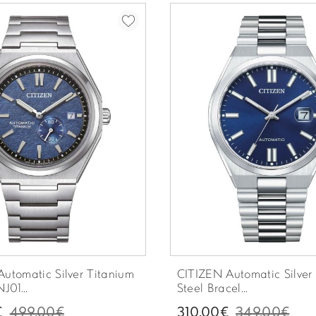
utomatic Silver Titanium
CITIZEN Automatic Silver 
J01...
Steel Bracel...
€
499.00€
310.00€
349.00€