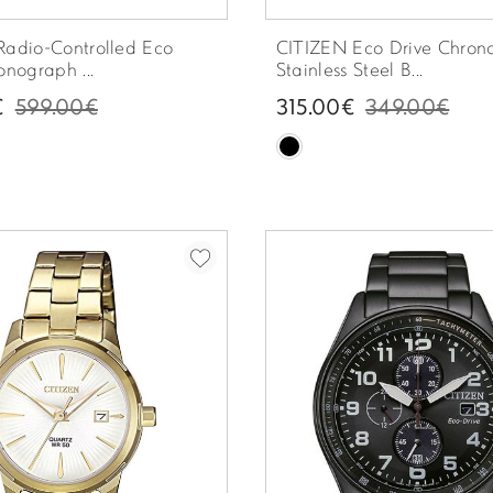
Radio-Controlled Eco
CITIZEN Eco Drive Chron
onograph ...
Stainless Steel B...
€
599.00€
315.00€
349.00€