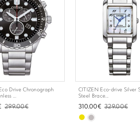
Eco Drive Chronograph
CITIZEN Eco-drive Silver S
nless ...
Steel Brace...
€
299.00€
310.00€
329.00€