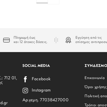
Πληρωμή έως
Εγγύηση από τις
και 12 άτοκες δόσεις.
επίσημες αντιπροσ
SOCIAL MEDIA
ΣΥΝΔΕΣΜΟ
.: 712 01,
Επικοινωνία
Facebook
ης
Όροι χρήσης
Instagram
Πολιτική απ
Αρ.γεμη. 77038427000
d.gr
Τρόποι αποσ