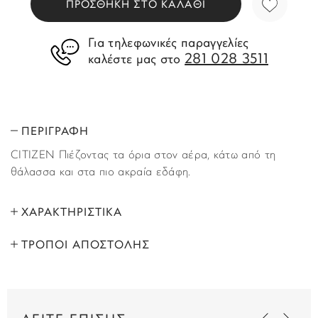
ΠΡΟΣΘΗΚΗ ΣΤΟ ΚΑΛΑΘΙ
Για τηλεφωνικές παραγγελίες
281 028 3511
καλέστε μας στο
ΠΕΡΙΓΡΑΦΗ
CITIZEN Πιέζοντας τα όρια στον αέρα, κάτω από τη
θάλασσα και στα πιο ακραία εδάφη.‌
ΧΑΡΑΚΤΗΡΙΣΤΙΚΑ
ΤΡΟΠΟΙ ΑΠΟΣΤΟΛΗΣ
ΜΑΡΚΑ:
Citizen
Όλα τα προϊόντα αποστέλλονται με υπηρεσία
ΦΥΛΟ:
Ανδρικά, Unisex
ταχυμεταφορών (courier) στον τόπο που έχετε υποδείξει
στο βήμα “Παράδοση”, κατά τη διάρκεια της παραγγελίας
ΤΥΠΟΣ:
Σπορ