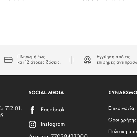
Πληρωμή έως
Εγγύηση από τις
και 12 άτοκες δόσεις.
επίσημες αντιπροσ
SOCIAL MEDIA
ΣΥΝΔΕΣΜΟ
.: 712 01,
Επικοινωνία
Facebook
ης
Όροι χρήσης
Instagram
Πολιτική απ
Αρ.γεμη. 77038427000