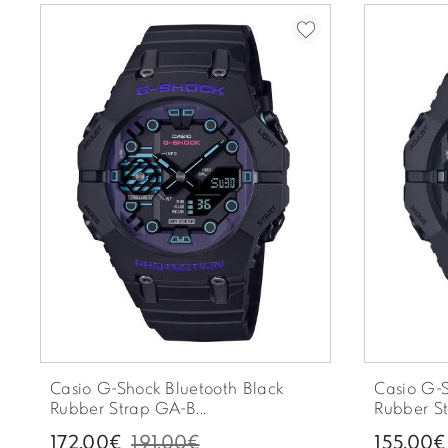
Casio G-Shock Bluetooth Black
Casio G-S
Rubber Strap GA-B...
Rubber St
172.00€
191.00€
155.00€