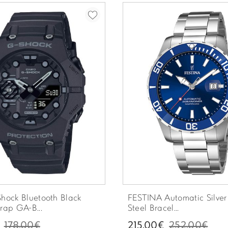
hock Bluetooth Black
FESTINA Automatic Silver 
rap GA-B...
Steel Bracel...
178.00€
215.00€
252.00€