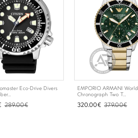
romaster Eco-Drive Divers
EMPORIO ARMANI World 
er...
Chronograph Two T...
€
289.00€
320.00€
379.00€