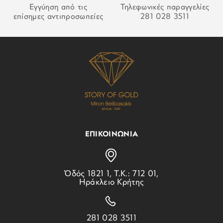
ΕΓΓΥΗΣΗ:
3 ετών επίσημης
Εγγύηση από τις
Τηλεφωνικές παραγγελίες
αντιπροσωπείας
επίσημες αντιπροσωπείες
281 028 3511
ΠΕΤΡΕΣ:
Διαμάντια
ΣΥΛΛΟΓΗ:
Conceptual Series
ΕΠΙΚΟΙΝΩΝΙΑ
Ὁδός 1821 1, Τ.Κ.: 712 01,
Ηράκλειο Κρήτης
281 028 3511