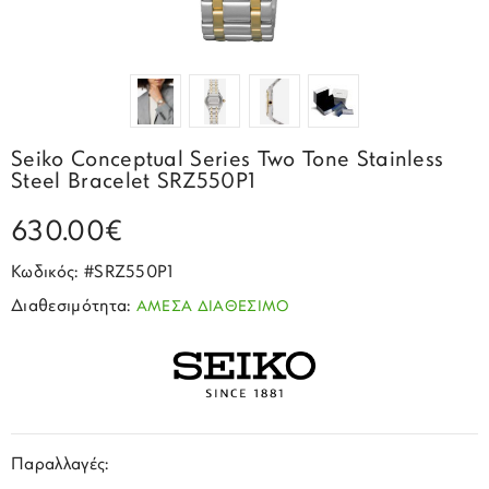
Σπορ
Emporio Armani
ΕΠΙΚΟΙΝΩΝΙΑ
Παιδικά
Σκουλαρίκια
Blomdahl
Fashion
JCou
ΠΡΟΦΙΛ
Βραχιόλια
Brizzling
Michael Kors
Σταυροί
Calvin Klein
Rosefield
Seiko Conceptual Series Two Tone Stainless
Κολιέ
Lacoste
Steel Bracelet SRZ550P1
Seiko
Αλυσίδες
Story of Gold
630.00€
Swatch
Μανικετόκουμπα
Tommy Hilfinger
Κωδικός: #SRZ550P1
Tissot
Μενταγιόν
Διαθεσιμότητα:
ΑΜΕΣΑ ΔΙΑΘΕΣΙΜΟ
Tommy Hilfinger
Καρφίτσες
Γούρια Αυτοκινήτου
Παραλλαγές: