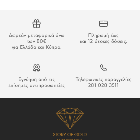
την επιβεβαίωση της πληρωμής.
ΥΛΙΚΟ ΔΕΣΙΜΑΤΟΣ:
Ανοξείδωτο ατσάλι
ΑΔΥΝΑΜΙΑ ΠΑΡΑΔΟΣΗΣ
ΧΡΩΜΑ ΔΕΣΙΜΑΤΟΣ:
Δίχρωμο
Στην περίπτωση που δεν καταστεί δυνατή η παράδοση της
Δωρεάν μεταφορικά άνω
Πληρωμή έως
παραγγελίας σας ο οδηγός θα αφήσει σημείωση που θα
των 80€
και 12 άτοκες δόσεις.
ΚΟΥΜΠΩΜΑ:
Ασφαλείας
σας εξηγεί τον τρόπο παραλαβή της.
για Ελλάδα και Κύπρο.
ΕΓΓΥΗΣΗ:
2 ετών επίσημης
αντιπροσωπείας
ΠΕΤΡΕΣ:
Ζιργκόν
Εγγύηση από τις
Τηλεφωνικές παραγγελίες
επίσημες αντιπροσωπείες
281 028 3511
ΣΥΛΛΟΓΗ:
Fairhaven