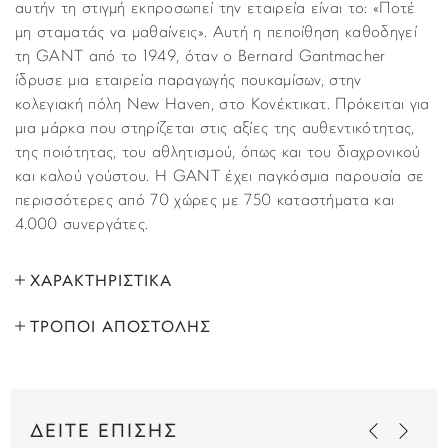
αυτήν τη στιγμή εκπροσωπεί την εταιρεία είναι το: «Ποτέ
μη σταματάς να μαθαίνεις». Αυτή η πεποίθηση καθοδηγεί
τη GANT από το 1949, όταν ο Bernard Gantmacher
ίδρυσε μια εταιρεία παραγωγής πουκαμίσων, στην
κολεγιακή πόλη New Haven, στο Κονέκτικατ. Πρόκειται για
μια μάρκα που στηρίζεται στις αξίες της αυθεντικότητας,
της ποιότητας, του αθλητισμού, όπως και του διαχρονικού
και καλού γούστου. Η GANT έχει παγκόσμια παρουσία σε
περισσότερες από 70 χώρες με 750 καταστήματα και
4.000 συνεργάτες.
ΧΑΡΑΚΤΗΡΙΣΤΙΚΑ
ΤΡΟΠΟΙ ΑΠΟΣΤΟΛΗΣ
ΜΑΡΚΑ:
Gant
Όλα τα προϊόντα αποστέλλονται με υπηρεσία
ΦΥΛΟ:
Γυναικεία
ταχυμεταφορών (courier) στον τόπο που έχετε υποδείξει
στο βήμα “Παράδοση”, κατά τη διάρκεια της παραγγελίας
ΤΥΠΟΣ:
Fashion
ΔΕΙΤΕ ΕΠΙΣΗΣ
σας. Παραλαβές εκτελούνται κι από τα κεντρικά μας