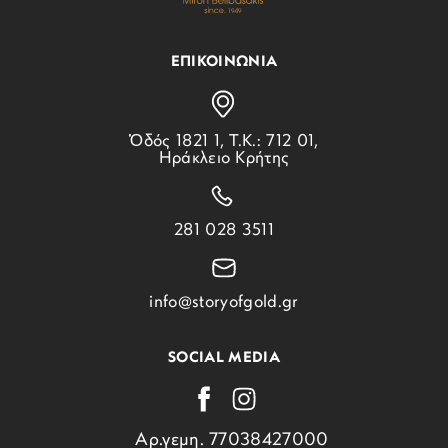
ΕΠΙΚΟΙΝΩΝΙΑ
Ὁδός 1821 1, Τ.Κ.: 712 01,
Ηράκλειο Κρήτης
281 028 3511
info@storyofgold.gr
SOCIAL MEDIA
Αρ.γεμη. 77038427000