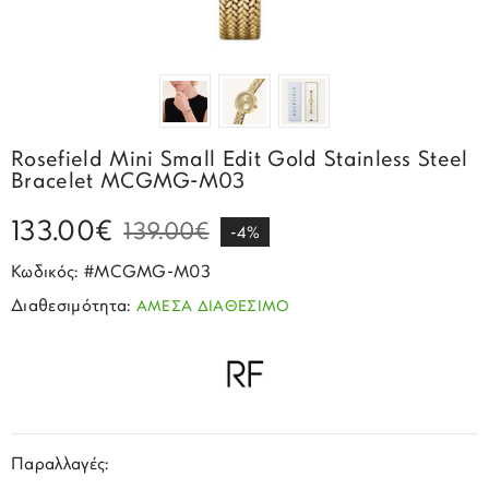
Σπορ
Emporio Armani
ΕΠΙΚΟΙΝΩΝΙΑ
Παιδικά
Σκουλαρίκια
Blomdahl
Fashion
JCou
ΠΡΟΦΙΛ
Βραχιόλια
Brizzling
Michael Kors
Σταυροί
Calvin Klein
Rosefield
Rosefield Mini Small Edit Gold Stainless Steel
Κολιέ
Lacoste
Bracelet MCGMG-M03
Seiko
Αλυσίδες
Story of Gold
133.00€
139.00€
Swatch
-4%
Μανικετόκουμπα
Tommy Hilfinger
Κωδικός: #MCGMG-M03
Tissot
Μενταγιόν
Διαθεσιμότητα:
ΑΜΕΣΑ ΔΙΑΘΕΣΙΜΟ
Tommy Hilfinger
Καρφίτσες
Γούρια Αυτοκινήτου
Παραλλαγές: