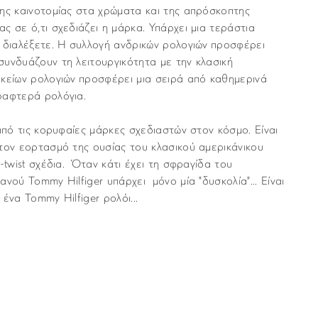
ης καινοτομίας στα χρώματα και της απρόσκοπτης
ς σε ό,τι σχεδιάζει η μάρκα. Υπάρχει μια τεράστια
 διαλέξετε. Η συλλογή ανδρικών ρολογιών προσφέρει
υνδυάζουν τη λειτουργικότητα με την κλασική
ικείων ρολογιών προσφέρει μια σειρά από καθημερινά
ραφτερά ρολόγια.
 από τις κορυφαίες μάρκες σχεδιαστών στον κόσμο. Είναι
τον εορτασμό της ουσίας του κλασικού αμερικάνικου
-twist σχέδια. Όταν κάτι έχει τη σφραγίδα του
νού Tommy Hilfiger υπάρχει μόνο μία "δυσκολία"... Είναι
ένα Tommy Hilfiger ρολόι...
Tommy Hilfinger
νται με υπηρεσία ταχυμεταφορών (courier) στον τόπο
Ανδρικά
μα “Παράδοση”, κατά τη διάρκεια της παραγγελίας σας.