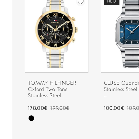
ΝΈΟ
TOMMY HILFINGER
CLUSE Quandru
Oxford Two Tone
Stainless Steel
Stainless Steel...
...
178.00€
199.00€
100.00€
109.