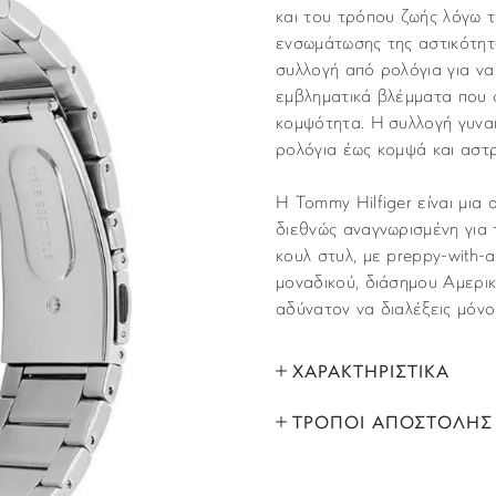
και του τρόπου ζωής λόγω τ
ενσωμάτωσης της αστικότητα
συλλογή από ρολόγια για να
εμβληματικά βλέμματα που σ
κομψότητα. Η συλλογή γυνα
ρολόγια έως κομψά και αστ
Η Tommy Hilfiger είναι μια
διεθνώς αναγνωρισμένη για 
κουλ στυλ, με preppy-with-a
μοναδικού, διάσημου Αμερικα
αδύνατον να διαλέξεις μόνο 
ΧΑΡΑΚΤΗΡΙΣΤΙΚΑ
ΤΡΟΠΟΙ ΑΠΟΣΤΟΛΗΣ
ΜΑΡΚΑ:
Όλα τα προϊόντα αποστέλλο
ΦΥΛΟ:
που έχετε υποδείξει στο βή