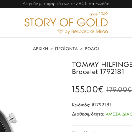
Δωρεάν μεταφορικά ανω των 80€ για Ελλάδα
ΑΡΧΙΚΗ
>
ΠΡΟΪΟΝΤΑ
>
ΡΟΛΟΙ
TOMMY HILFINGER R
Bracelet 1792181
155.00€
179.00€
Κωδικός: #1792181
Διαθεσιμότητα:
ΑΜΕΣΑ ΔΙΑ