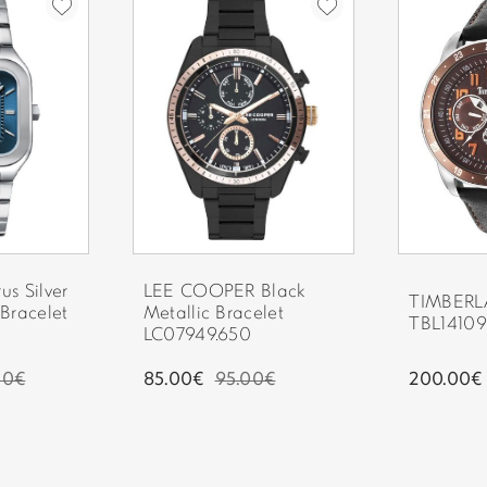
Στην περίπτωση που δεν κα
ΤΥΠΟΣ ΔΕΣΙΜΑΤΟΣ:
οδηγός θα αφήσει σημείωση
ΥΛΙΚΟ ΔΕΣΙΜΑΤΟΣ:
ΧΡΩΜΑ ΔΕΣΙΜΑΤΟΣ:
ΚΟΥΜΠΩΜΑ:
ΕΓΓΥΗΣΗ:
s Silver
LEE COOPER Black
ΣΥΛΛΟΓΗ:
TIMBERL
 Bracelet
Metallic Bracelet
TBL1410
LC07949.650
00€
85.00€
95.00€
200.00€