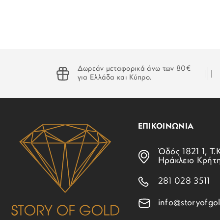
Δωρεάν μεταφορικά άνω των 80€
για Ελλάδα και Κύπρο.
ΕΠΙΚΟΙΝΩΝΙΑ
Ὁδός 1821 1, Τ.Κ
Ηράκλειο Κρήτ
281 028 3511
info@storyofgol