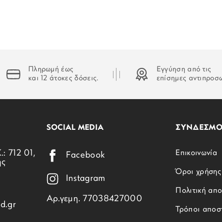
Πληρωμή έως
Εγγύηση από τις
και 12 άτοκες δόσεις.
επίσημες αντιπροσ
SOCIAL MEDIA
ΣΥΝΔΕΣΜΟ
.: 712 01,
Επικοινωνία
Facebook
ης
Όροι χρήσης
Instagram
Πολιτική απ
Αρ.γεμη. 77038427000
d.gr
Τρόποι αποσ