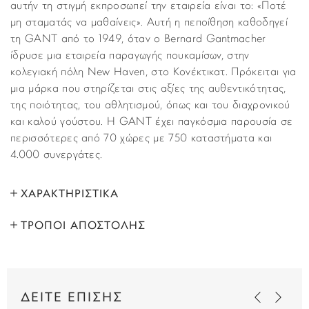
αυτήν τη στιγμή εκπροσωπεί την εταιρεία είναι το: «Ποτέ
μη σταματάς να μαθαίνεις». Αυτή η πεποίθηση καθοδηγεί
τη GANT από το 1949, όταν ο Bernard Gantmacher
ίδρυσε μια εταιρεία παραγωγής πουκαμίσων, στην
κολεγιακή πόλη New Haven, στο Κονέκτικατ. Πρόκειται για
μια μάρκα που στηρίζεται στις αξίες της αυθεντικότητας,
της ποιότητας, του αθλητισμού, όπως και του διαχρονικού
και καλού γούστου. Η GANT έχει παγκόσμια παρουσία σε
περισσότερες από 70 χώρες με 750 καταστήματα και
4.000 συνεργάτες.
ΧΑΡΑΚΤΗΡΙΣΤΙΚΑ
ΤΡΟΠΟΙ ΑΠΟΣΤΟΛΗΣ
ΜΑΡΚΑ:
Gant
Όλα τα προϊόντα αποστέλλονται με υπηρεσία
ΦΥΛΟ:
Ανδρικά
ταχυμεταφορών (courier) στον τόπο που έχετε υποδείξει
στο βήμα “Παράδοση”, κατά τη διάρκεια της παραγγελίας
ΤΥΠΟΣ:
Fashion
ΔΕΙΤΕ ΕΠΙΣΗΣ
σας. Παραλαβές εκτελούνται κι από τα κεντρικά μας