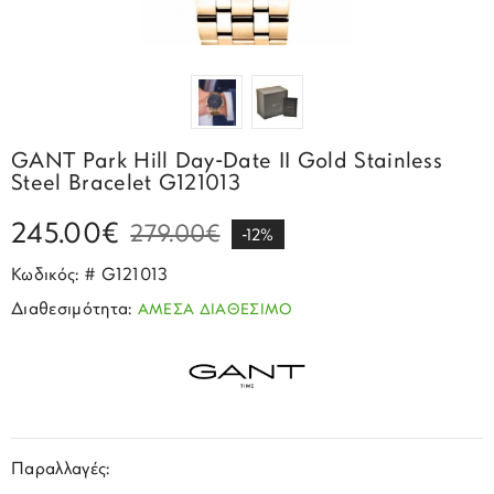
Σπορ
Emporio Armani
ΕΠΙΚΟΙΝΩΝΙΑ
Παιδικά
Σκουλαρίκια
Blomdahl
Fashion
JCou
ΠΡΟΦΙΛ
Βραχιόλια
Brizzling
Michael Kors
Σταυροί
Calvin Klein
Rosefield
GANT Park Hill Day-Date II Gold Stainless
Κολιέ
Lacoste
Steel Bracelet G121013
Seiko
Αλυσίδες
Story of Gold
245.00€
279.00€
Swatch
-12%
Μανικετόκουμπα
Tommy Hilfinger
Κωδικός: # G121013
Tissot
Μενταγιόν
Διαθεσιμότητα:
ΑΜΕΣΑ ΔΙΑΘΕΣΙΜΟ
Tommy Hilfinger
Καρφίτσες
Γούρια Αυτοκινήτου
Παραλλαγές: