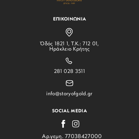
ΕΠΙΚΟΙΝΩΝΙΑ
Ὁδός 1821 1, Τ.Κ.: 712 01,
Ηράκλειο Κρήτης
281 028 3511
info@storyofgold.gr
SOCIAL MEDIA
Αρ.γεμη. 77038427000