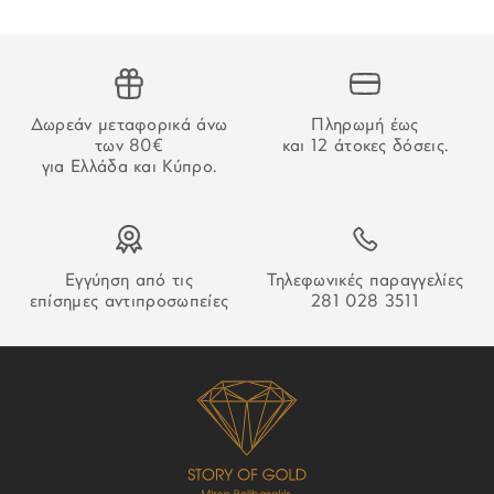
την επιβεβαίωση της πληρωμής.
ΤΥΠΟΣ ΔΕΣΙΜΑΤΟΣ:
Μπρασελέ
ΑΔΥΝΑΜΙΑ ΠΑΡΑΔΟΣΗΣ
ΥΛΙΚΟ ΔΕΣΙΜΑΤΟΣ:
Ανοξείδωτο ατσάλι
Στην περίπτωση που δεν καταστεί δυνατή η παράδοση της
Δωρεάν μεταφορικά άνω
Πληρωμή έως
παραγγελίας σας ο οδηγός θα αφήσει σημείωση που θα
των 80€
και 12 άτοκες δόσεις.
ΧΡΩΜΑ ΔΕΣΙΜΑΤΟΣ:
Χρυσό
σας εξηγεί τον τρόπο παραλαβή της.
για Ελλάδα και Κύπρο.
ΚΟΥΜΠΩΜΑ:
Ασφαλείας
ΕΓΓΥΗΣΗ:
2 ετών επίσημης
αντιπροσωπείας
Εγγύηση από τις
Τηλεφωνικές παραγγελίες
επίσημες αντιπροσωπείες
281 028 3511
ΣΥΛΛΟΓΗ:
Park Hill Day-Date II