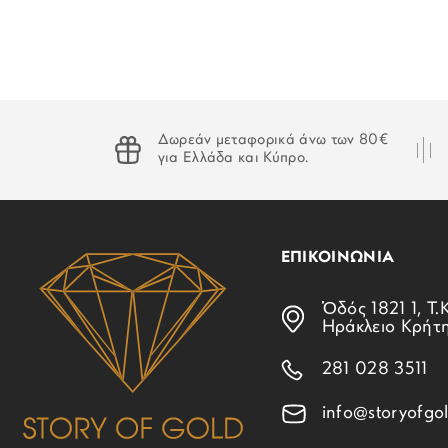
Δωρεάν μεταφορικά άνω των 80€
για Ελλάδα και Κύπρο.
ΕΠΙΚΟΙΝΩΝΙΑ
Ὁδός 1821 1, Τ.Κ
Ηράκλειο Κρήτ
281 028 3511
info@storyofgol