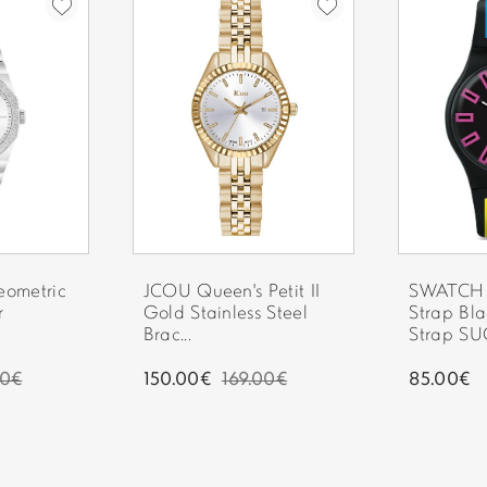
Στην περίπτωση που δεν κα
ΥΛΙΚΟ ΔΕΣΙΜΑΤΟΣ:
οδηγός θα αφήσει σημείωση
ΧΡΩΜΑ ΔΕΣΙΜΑΤΟΣ:
ΚΟΥΜΠΩΜΑ:
ΕΓΓΥΗΣΗ:
ΣΥΛΛΟΓΗ:
eometric
JCOU Queen's Petit II
SWATCH 
r
Gold Stainless Steel
Strap Bl
Brac...
Strap S
00€
150.00€
169.00€
85.00€