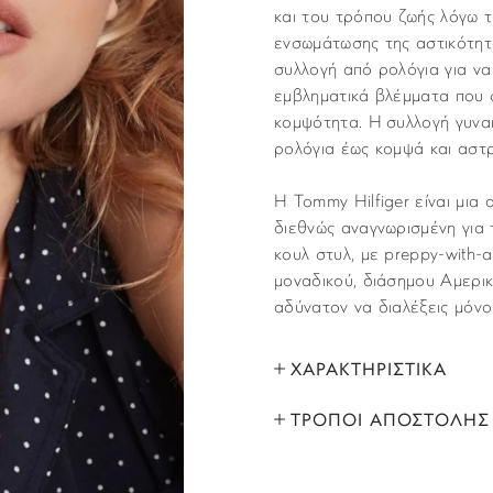
και του τρόπου ζωής λόγω τ
ενσωμάτωσης της αστικότητα
συλλογή από ρολόγια για να
εμβληματικά βλέμματα που σ
κομψότητα. Η συλλογή γυνα
ρολόγια έως κομψά και αστ
Η Tommy Hilfiger είναι μια
διεθνώς αναγνωρισμένη για 
κουλ στυλ, με preppy-with-a
μοναδικού, διάσημου Αμερικα
αδύνατον να διαλέξεις μόνο 
ΧΑΡΑΚΤΗΡΙΣΤΙΚΑ
ΤΡΟΠΟΙ ΑΠΟΣΤΟΛΗΣ
ΜΑΡΚΑ:
Όλα τα προϊόντα αποστέλλο
ΦΥΛΟ:
που έχετε υποδείξει στο βή