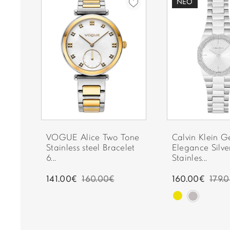
ΝΈΟ
R
VOGUE Alice Two Tone
Calvin Klein G
Stainless steel Bracelet
Elegance Silve
6...
Stainles...
141.00€
160.00€
160.00€
179.