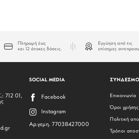
Πληρωμή έως
Εγγύηση από τις
και 12 άτοκες δόσεις.
επίσημες αντιπροσ
SOCIAL MEDIA
ΣΥΝΔΕΣΜΟ
.: 712 01,
Επικοινωνία
Facebook
ης
Όροι χρήσης
Instagram
Πολιτική απ
Αρ.γεμη. 77038427000
d.gr
Τρόποι αποσ