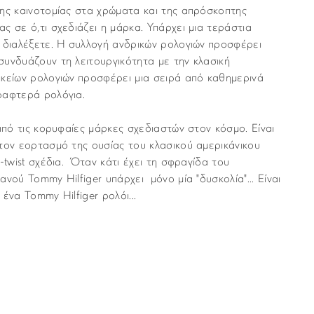
ης καινοτομίας στα χρώματα και της απρόσκοπτης
ς σε ό,τι σχεδιάζει η μάρκα. Υπάρχει μια τεράστια
 διαλέξετε. Η συλλογή ανδρικών ρολογιών προσφέρει
υνδυάζουν τη λειτουργικότητα με την κλασική
ικείων ρολογιών προσφέρει μια σειρά από καθημερινά
ραφτερά ρολόγια.
 από τις κορυφαίες μάρκες σχεδιαστών στον κόσμο. Είναι
τον εορτασμό της ουσίας του κλασικού αμερικάνικου
-twist σχέδια. Όταν κάτι έχει τη σφραγίδα του
νού Tommy Hilfiger υπάρχει μόνο μία "δυσκολία"... Είναι
ένα Tommy Hilfiger ρολόι...
Tommy Hilfinger
νται με υπηρεσία ταχυμεταφορών (courier) στον τόπο
Γυναικεία
μα “Παράδοση”, κατά τη διάρκεια της παραγγελίας σας.