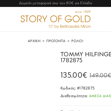
Δωρεάν μεταφορικά ανω των 80€ για Ελλάδα
ΑΡΧΙΚΗ
>
ΠΡΟΪΟΝΤΑ
>
ΡΟΛΟΙ
TOMMY HILFINGER 
1782875
135.00€
149.00
Κωδικός: #1782875
Διαθεσιμότητα:
ΑΜΕΣΑ ΔΙΑ