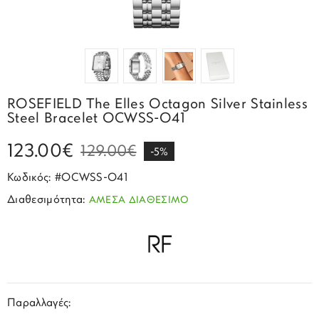
Σπορ
Emporio Armani
ΕΠΙΚΟΙΝΩΝΙΑ
Παιδικά
Σκουλαρίκια
Blomdahl
Fashion
JCou
ΠΡΟΦΙΛ
Βραχιόλια
Brizzling
Michael Kors
Σταυροί
Calvin Klein
Rosefield
ROSEFIELD The Elles Octagon Silver Stainless
Κολιέ
Lacoste
Steel Bracelet OCWSS-O41
Seiko
Αλυσίδες
Story of Gold
123.00€
129.00€
Swatch
-5%
Μανικετόκουμπα
Tommy Hilfinger
Κωδικός: #OCWSS-O41
Tissot
Μενταγιόν
Διαθεσιμότητα:
ΑΜΕΣΑ ΔΙΑΘΕΣΙΜΟ
Tommy Hilfinger
Καρφίτσες
Γούρια Αυτοκινήτου
Παραλλαγές: