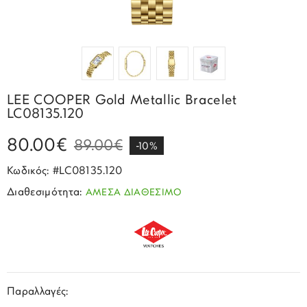
Σπορ
Emporio Armani
ΕΠΙΚΟΙΝΩΝΙΑ
Παιδικά
Σκουλαρίκια
Blomdahl
Fashion
JCou
ΠΡΟΦΙΛ
Βραχιόλια
Brizzling
Michael Kors
Σταυροί
Calvin Klein
Rosefield
LEE COOPER Gold Metallic Bracelet
Κολιέ
Lacoste
LC08135.120
Seiko
Αλυσίδες
Story of Gold
80.00€
89.00€
Swatch
-10%
Μανικετόκουμπα
Tommy Hilfinger
Κωδικός: #LC08135.120
Tissot
Μενταγιόν
Διαθεσιμότητα:
ΑΜΕΣΑ ΔΙΑΘΕΣΙΜΟ
Tommy Hilfinger
Καρφίτσες
Γούρια Αυτοκινήτου
Παραλλαγές: