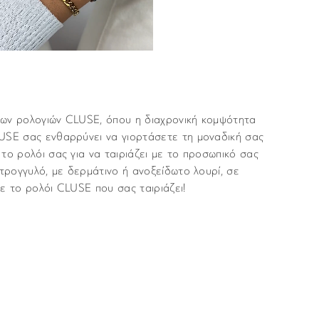
ων ρολογιών CLUSE, όπου η διαχρονική κομψότητα
USE σας ενθαρρύνει να γιορτάσετε τη μοναδική σας
το ρολόι σας για να ταιριάζει με το προσωπικό σας
στρογγυλό, με δερμάτινο ή ανοξείδωτο λουρί, σε
ε το ρολόι CLUSE που σας ταιριάζει!
Cluse
νται με υπηρεσία ταχυμεταφορών (courier) στον τόπο
Γυναικεία
μα “Παράδοση”, κατά τη διάρκεια της παραγγελίας σας.