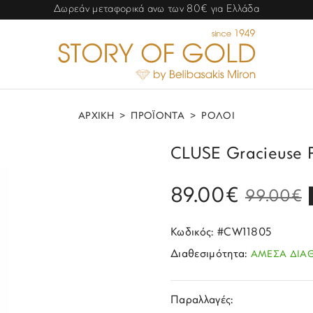
Δωρεάν μεταφορικά ανω των 80€ για Ελλάδα
ΑΡΧΙΚΗ
>
ΠΡΟΪΟΝΤΑ
>
ΡΟΛΟΙ
CLUSE Gracieuse P
89.00€
99.00€
Κωδικός: #CW11805
Διαθεσιμότητα:
ΑΜΕΣΑ ΔΙΑ
Παραλλαγές: