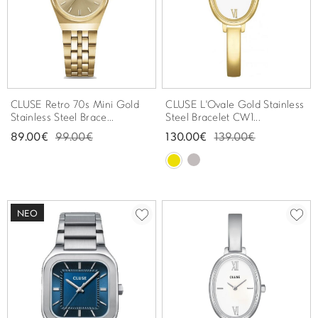
Σπορ
Emporio Armani
ΕΠΙΚΟΙΝΩΝΙΑ
Παιδικά
Σκουλαρίκια
Blomdahl
Fashion
JCou
ΠΡΟΦΙΛ
Βραχιόλια
Brizzling
Michael Kors
Σταυροί
Calvin Klein
Rosefield
CLUSE Retro 70s Mini Gold
CLUSE L'Ovale Gold Stainless
Κολιέ
Lacoste
Stainless Steel Brace...
Steel Bracelet CW1...
Seiko
Αλυσίδες
Story of Gold
89.00€
99.00€
130.00€
139.00€
Swatch
Μανικετόκουμπα
Tommy Hilfinger
Tissot
Μενταγιόν
Tommy Hilfinger
ΝΈΟ
Καρφίτσες
Γούρια Αυτοκινήτου