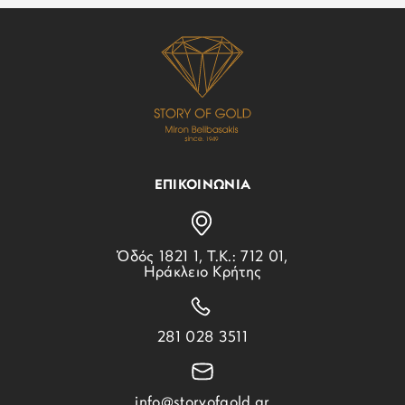
ΕΠΙΚΟΙΝΩΝΙΑ
Ὁδός 1821 1, Τ.Κ.: 712 01,
Ηράκλειο Κρήτης
281 028 3511
info@storyofgold.gr