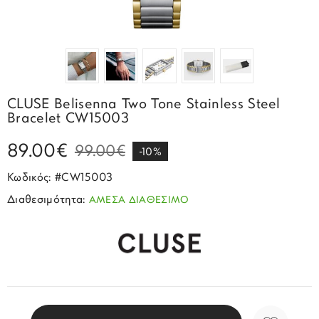
Σπορ
Emporio Armani
ΕΠΙΚΟΙΝΩΝΙΑ
Παιδικά
Σκουλαρίκια
Blomdahl
Fashion
JCou
ΠΡΟΦΙΛ
Βραχιόλια
Brizzling
Michael Kors
Σταυροί
Calvin Klein
Rosefield
CLUSE Belisenna Two Tone Stainless Steel
Κολιέ
Lacoste
Bracelet CW15003
Seiko
Αλυσίδες
Story of Gold
89.00€
99.00€
Swatch
-10%
Μανικετόκουμπα
Tommy Hilfinger
Κωδικός: #CW15003
Tissot
Μενταγιόν
Διαθεσιμότητα:
ΑΜΕΣΑ ΔΙΑΘΕΣΙΜΟ
Tommy Hilfinger
Καρφίτσες
Γούρια Αυτοκινήτου