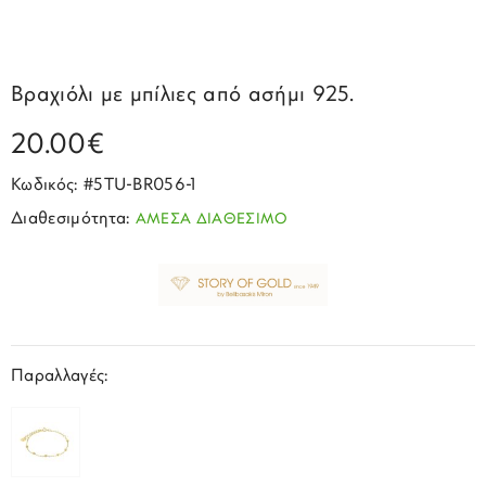
Σπορ
Emporio Armani
ΕΠΙΚΟΙΝΩΝΙΑ
Παιδικά
Σκουλαρίκια
Blomdahl
Fashion
JCou
ΠΡΟΦΙΛ
Βραχιόλια
Brizzling
Βραχιόλι με μπίλιες από ασήμι 925.
Michael Kors
Σταυροί
Calvin Klein
20.00€
Rosefield
Κολιέ
Lacoste
Κωδικός: #5TU-BR056-1
Seiko
Αλυσίδες
Story of Gold
Διαθεσιμότητα:
ΑΜΕΣΑ ΔΙΑΘΕΣΙΜΟ
Swatch
Μανικετόκουμπα
Tommy Hilfinger
Tissot
Μενταγιόν
Tommy Hilfinger
Καρφίτσες
Παραλλαγές:
Γούρια Αυτοκινήτου