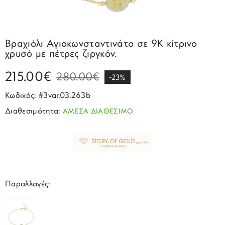
Σπορ
Emporio Armani
ΕΠΙΚΟΙΝΩΝΙΑ
Παιδικά
Σκουλαρίκια
Blomdahl
Fashion
JCou
ΠΡΟΦΙΛ
Βραχιόλια
Brizzling
Βραχιόλι Αγιοκωνσταντινάτο σε 9Κ κίτρινο
Michael Kors
χρυσό με πέτρες ζιργκόν.
Σταυροί
Calvin Klein
Rosefield
215.00€
Κολιέ
Lacoste
280.00€
-23%
Seiko
Αλυσίδες
Story of Gold
Κωδικός: #3var.03.263b
Swatch
Διαθεσιμότητα:
ΑΜΕΣΑ ΔΙΑΘΕΣΙΜΟ
Μανικετόκουμπα
Tommy Hilfinger
Tissot
Μενταγιόν
Tommy Hilfinger
Καρφίτσες
Γούρια Αυτοκινήτου
Παραλλαγές: