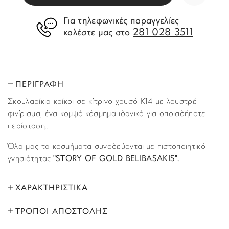
Για τηλεφωνικές παραγγελίες
281 028 3511
καλέστε μας στο
ΠΕΡΙΓΡΑΦΗ
Σκουλαρίκια κρίκοι σε κίτρινο χρυσό Κ14 με λουστρέ
φινίρισμα, ένα κομψό κόσμημα ιδανικό για οποιαδήποτε
περίσταση..
Όλα μας τα κοσμήματα συνοδεύονται με πιστοποιητικό
γνησιότητας
"STORY OF GOLD BELIBASAKIS".
ΧΑΡΑΚΤΗΡΙΣΤΙΚΑ
ΤΡΟΠΟΙ ΑΠΟΣΤΟΛΗΣ
ΜΑΡΚΑ:
Story of Gold
Όλα τα προϊόντα αποστέλλονται με υπηρεσία