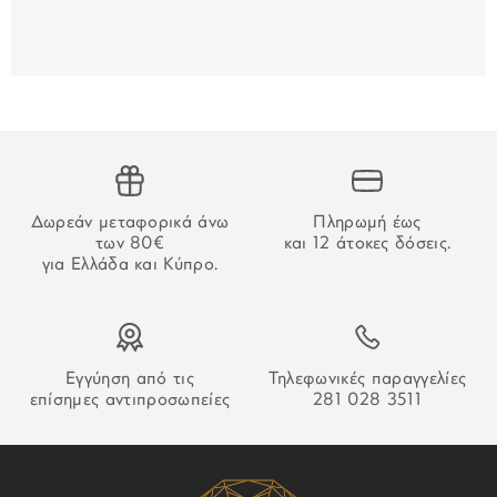
στις 25/12, 26/12, 01/01 και τα Σαββατοκύριακα.
Για τις παραγγελίες που γίνονται μέσω τραπεζικού
εμβάσματος, ο χρόνος παράδοσης αρχίζει να μετράει από
την επιβεβαίωση της πληρωμής.
ΑΔΥΝΑΜΙΑ ΠΑΡΑΔΟΣΗΣ
Στην περίπτωση που δεν καταστεί δυνατή η παράδοση της
Δωρεάν μεταφορικά άνω
Πληρωμή έως
παραγγελίας σας ο οδηγός θα αφήσει σημείωση που θα
των 80€
και 12 άτοκες δόσεις.
σας εξηγεί τον τρόπο παραλαβή της.
για Ελλάδα και Κύπρο.
Εγγύηση από τις
Τηλεφωνικές παραγγελίες
επίσημες αντιπροσωπείες
281 028 3511