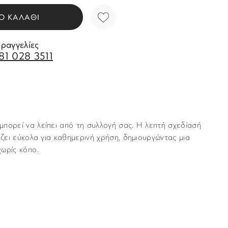
Ο ΚΑΛΑΘΙ
αραγγελίες
81 028 3511
πορεί να λείπει από τη συλλογή σας. Η λεπτή σχεδίασή
άζει εύκολα για καθημερινή χρήση, δημιουργώντας μια
ωρίς κόπο.
Rosefield
νται με υπηρεσία ταχυμεταφορών (courier) στον τόπο
Γυναικεία