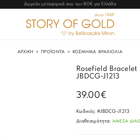
Δωρεάν μεταφορικά ανω των 80€ για Ελλάδα
ΑΡΧΙΚΗ
>
ΠΡΟΪΟΝΤΑ
>
ΚΟΣΜΗΜΑ
ΒΡΑΧΙΟΛΙΑ
Rosefield Bracelet
JBDCG-J1213
39.00€
Κωδικός: #JBDCG-J1213
Διαθεσιμότητα:
ΑΜΕΣΑ ΔΙΑ