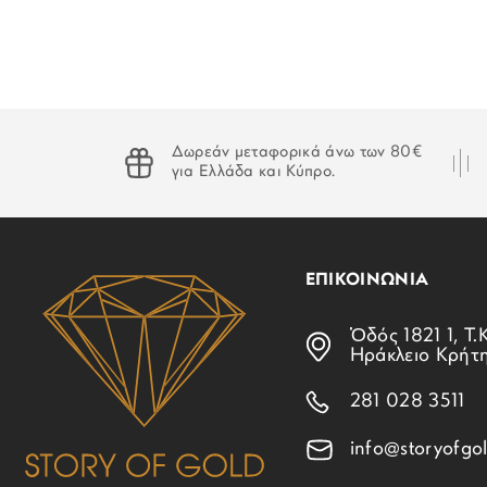
Δωρεάν μεταφορικά άνω των 80€
για Ελλάδα και Κύπρο.
ΕΠΙΚΟΙΝΩΝΙΑ
Ὁδός 1821 1, Τ.Κ
Ηράκλειο Κρήτ
281 028 3511
info@storyofgol