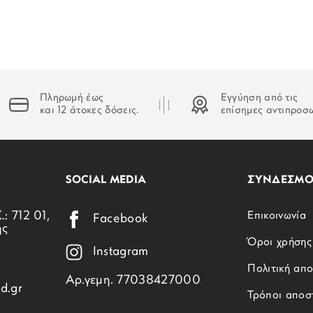
Πληρωμή έως
Εγγύηση από τις
και 12 άτοκες δόσεις.
επίσημες αντιπροσ
SOCIAL MEDIA
ΣΥΝΔΕΣΜΟ
.: 712 01,
Επικοινωνία
Facebook
ης
Όροι χρήσης
Instagram
Πολιτική απ
Αρ.γεμη. 77038427000
d.gr
Τρόποι αποσ