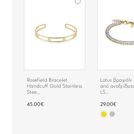
Rosefield Bracelet
Lotus βραχιόλι
νο
Handcuff Gold Stainless
από ανοξείδωτ
Stee...
LS...
45.00€
29.00€