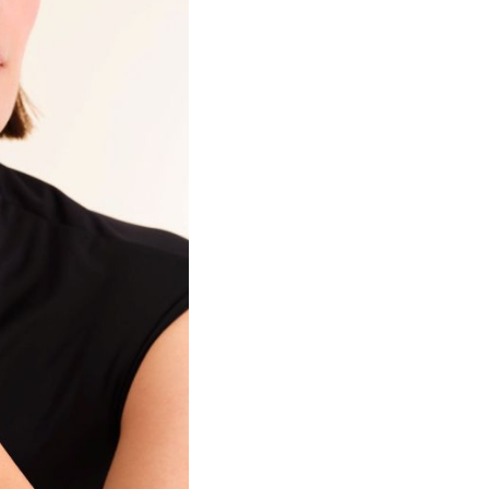
που έχετε υποδείξει στο βή
Παραλαβές εκτελούνται κι α
ΜΕΤΑΛΛΟ:
ΕΛΛΑΔΑ
ΧΡΩΜΑ ΜΕΤΑΛΛΟΥ:
Το
πάγιο κόστος
παράδοσης 
εως 80 ευρώ,για παραγγελί
ΦΙΝΙΡΙΣΜΑ:
ΧΡΟΝΟΣ ΠΑΡΑΔΟΣΗΣ
ΕΓΓΥΗΣΗ:
Η παράδοση των προϊόντων
ιστοσελίδα www.storyofgold
την ημερομηνία παραγγελίας
Οι χρόνοι παράδοσης μπορε
πραγματοποιούν παραδόσεις 
Για τις παραγγελίες που γί
αρχίζει να μετράει από την
ΑΔΥΝΑΜΙΑ ΠΑΡΑΔΟΣΗΣ