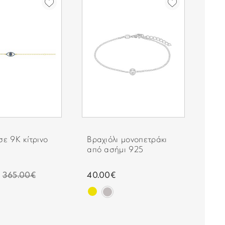
Γυν
σε 9Κ κίτρινο
Βραχιόλι μονοπετράκι
κίτ
από ασήμι 925
μαργ
365.00€
40.00€
180