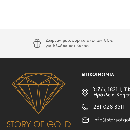
Δωρεάν μεταφορικά άνω των 80€
για Ελλάδα και Κύπρο.
ΕΠΙΚΟΙΝΩΝΙΑ
Ὁδός 1821 1, Τ.Κ
Ηράκλειο Κρήτ
281 028 3511
info@storyofgol