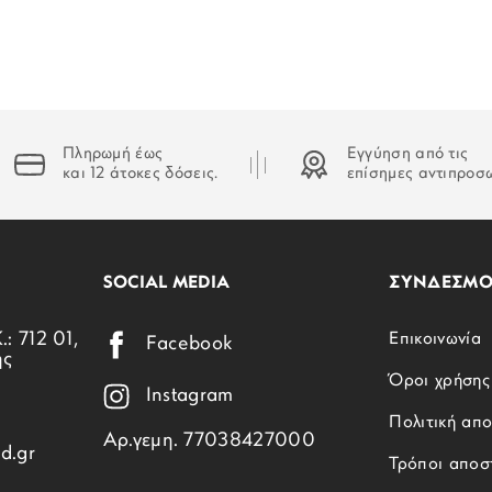
Πληρωμή έως
Εγγύηση από τις
και 12 άτοκες δόσεις.
επίσημες αντιπροσ
SOCIAL MEDIA
ΣΥΝΔΕΣΜΟ
.: 712 01,
Επικοινωνία
Facebook
ης
Όροι χρήσης
Instagram
Πολιτική απ
Αρ.γεμη. 77038427000
d.gr
Τρόποι αποσ