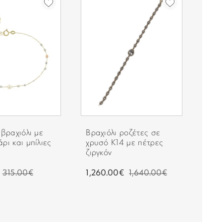
 βραχιόλι με
Βραχιόλι ροζέτες σε
Ros
ρι και μπίλιες
χρυσό Κ14 με πέτρες
Han
ζιργκόν
Stai
315.00€
1,260.00€
1,640.00€
39.