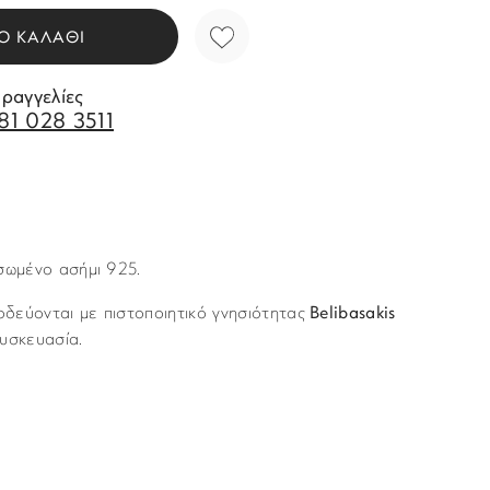
Ο ΚΑΛΑΘΙ
αραγγελίες
81 028 3511
σωμένο ασήμι 925.
δεύονται με πιστοποιητικό γνησιότητας
Belibasakis
υσκευασία.
Lotus
νται με υπηρεσία ταχυμεταφορών (courier) στον τόπο