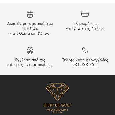
ΥΛΙΚΟ ΔΕΣΙΜΑΤΟΣ:
Ανοξείδωτο ατσάλι
ΑΔΥΝΑΜΙΑ ΠΑΡΑΔΟΣΗΣ
Στην περίπτωση που δεν καταστεί δυνατή η παράδοση της
ΧΡΩΜΑ ΔΕΣΙΜΑΤΟΣ:
Ασημί
Δωρεάν μεταφορικά άνω
Πληρωμή έως
παραγγελίας σας ο οδηγός θα αφήσει σημείωση που θα
των 80€
και 12 άτοκες δόσεις.
σας εξηγεί τον τρόπο παραλαβή της.
ΚΟΥΜΠΩΜΑ:
Ασφαλείας
για Ελλάδα και Κύπρο.
ΕΓΓΥΗΣΗ:
2 ετών επίσημης
αντιπροσωπείας
Εγγύηση από τις
Τηλεφωνικές παραγγελίες
επίσημες αντιπροσωπείες
281 028 3511