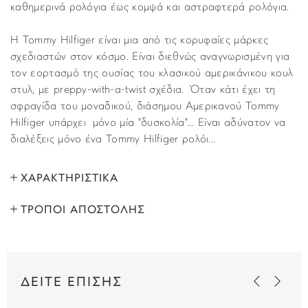
καθημερινά ρολόγια έως κομψά και αστραφτερά ρολόγια.
Η Tommy Hilfiger είναι μια από τις κορυφαίες μάρκες
σχεδιαστών στον κόσμο. Είναι διεθνώς αναγνωρισμένη για
τον εορτασμό της ουσίας του κλασικού αμερικάνικου κουλ
στυλ, με preppy-with-a-twist σχέδια. Όταν κάτι έχει τη
σφραγίδα του μοναδικού, διάσημου Αμερικανού Tommy
Hilfiger υπάρχει μόνο μία "δυσκολία"... Είναι αδύνατον να
διαλέξεις μόνο ένα Tommy Hilfiger ρολόι...
ΧΑΡΑΚΤΗΡΙΣΤΙΚΑ
ΤΡΟΠΟΙ ΑΠΟΣΤΟΛΗΣ
ΜΑΡΚΑ:
Tommy Hilfinger
Όλα τα προϊόντα αποστέλλονται με υπηρεσία
ΦΥΛΟ:
Ανδρικά
ταχυμεταφορών (courier) στον τόπο που έχετε υποδείξει
στο βήμα “Παράδοση”, κατά τη διάρκεια της παραγγελίας
ΤΥΠΟΣ:
Fashion
ΔΕΙΤΕ ΕΠΙΣΗΣ
σας. Παραλαβές εκτελούνται κι από τα κεντρικά μας
καταστήματα χωρίς επιβάρυνση.