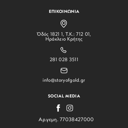
ΕΠΙΚΟΙΝΩΝΙΑ
Ὁδός 1821 1, Τ.Κ.: 712 01,
Ηράκλειο Κρήτης
281 028 3511
info@storyofgold.gr
SOCIAL MEDIA
Αρ.γεμη. 77038427000