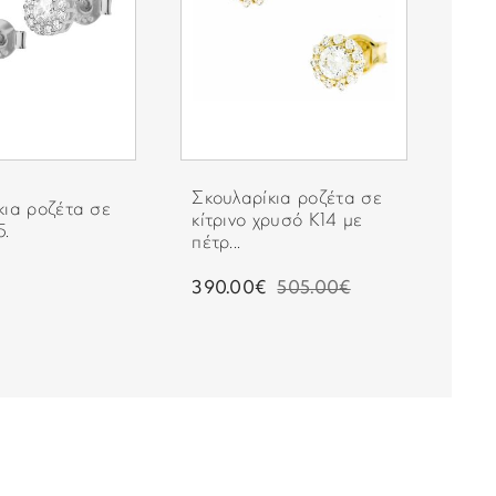
Σκουλαρίκια ροζέτα σε
Σκο
κια ροζέτα σε
κίτρινο χρυσό Κ14 με
μον
5.
πέτρ...
επι
390.00€
505.00€
25.