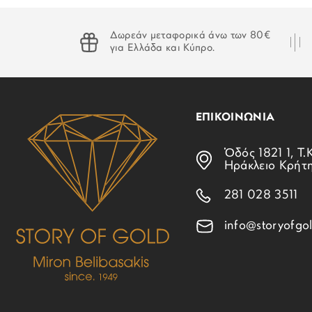
Δωρεάν μεταφορικά άνω των 80€
για Ελλάδα και Κύπρο.
ΕΠΙΚΟΙΝΩΝΙΑ
Ὁδός 1821 1, Τ.Κ
Ηράκλειο Κρήτ
281 028 3511
info@storyofgol