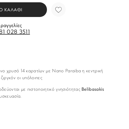
Ο ΚΑΛΑΘΙ
αραγγελίες
81 028 3511
ινο χρυσό 14 καρατίων με Nano Paraiba η κεντρική
ζιργκόν οι υπόλοιπες
δεύονται με πιστοποιητικό γνησιότητας
Belibasakis
υσκευασία.
Story of Gold