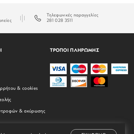
Τηλεφωνικές παραγγελίες
ωπείες
281 028 3511
Ι
ΤΡΟΠΟΙ ΠΛΗΡΩΜΗΣ
ορρήτου & cookies
τολής
ιστροφών & ακύρωσης