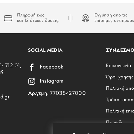
Πληρωμή έως
Εγγύηση από τις
και 12 άτοκες δόσεις.
επίσημες αντιπροσ
SOCIAL MEDIA
ΣΥΝΔΕΣΜΟ
.: 712 01,
Επικοινωνία
Facebook
ης
Όροι χρήσης
Instagram
Πολιτική απ
Αρ.γεμη. 77038427000
d.gr
Τρόποι αποσ
Πολιτική επ
Προφίλ