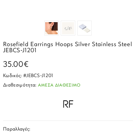
Σπορ
Emporio Armani
ΕΠΙΚΟΙΝΩΝΙΑ
Παιδικά
Σκουλαρίκια
Blomdahl
Fashion
JCou
ΠΡΟΦΙΛ
Βραχιόλια
Brizzling
Michael Kors
Σταυροί
Calvin Klein
Rosefield
Rosefield Earrings Hoops Silver Stainless Steel
Κολιέ
Lacoste
JEBCS-J1201
Seiko
Αλυσίδες
Story of Gold
35.00€
Swatch
Μανικετόκουμπα
Tommy Hilfinger
Κωδικός: #JEBCS-J1201
Tissot
Μενταγιόν
Διαθεσιμότητα:
ΑΜΕΣΑ ΔΙΑΘΕΣΙΜΟ
Tommy Hilfinger
Καρφίτσες
Γούρια Αυτοκινήτου
Παραλλαγές: