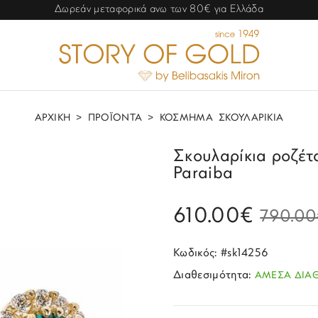
Δωρεάν μεταφορικά ανω των 80€ για Ελλάδα
ΑΡΧΙΚΗ
>
ΠΡΟΪΟΝΤΑ
>
ΚΟΣΜΗΜΑ
ΣΚΟΥΛΑΡΙΚΙΑ
Σκουλαρίκια ροζέτ
Paraiba
610.00€
790.00
Κωδικός: #sk14256
Διαθεσιμότητα:
ΑΜΕΣΑ ΔΙΑ