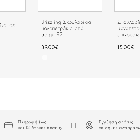
ΑΔΥΝΑΜΙΑ ΠΑΡΑΔΟΣΗΣ
Στην περίπτωση που δεν κα
Brizzling Σκουλαρίκια
Σκουλαρί
ίκοι σε
οδηγός θα αφήσει σημείωση
μονοπετράκια από
μονοπετρ
ασήμι 92...
επιχρυσωμ
39.00€
15.00€
Πληρωμή έως
Εγγύηση από τις
και 12 άτοκες δόσεις.
επίσημες αντιπροσ