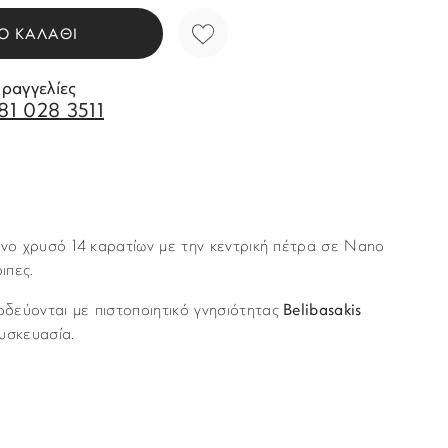
Ο ΚΑΛΑΘΙ
αραγγελίες
81 028 3511
ινο χρυσό 14 καρατίων με την κεντρική πέτρα σε Nano
ιπες.
δεύονται με πιστοποιητικό γνησιότητας
Belibasakis
υσκευασία.
Story of Gold