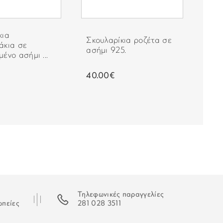
ταστεί δυνατή η παράδοση της παραγγελίας σας ο
κια
Σκουλαρίκια ροζέτα σε
Σκο
 που θα σας εξηγεί τον τρόπο παραλαβή της.
άκια σε
ασήμι 925.
ροζέ
ένο ασήμι ...
40.00€
630
Τηλεφωνικές παραγγελίες
ωπείες
281 028 3511