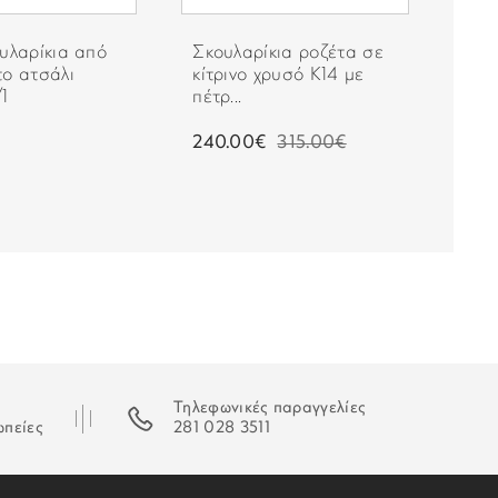
ταστεί δυνατή η παράδοση της παραγγελίας σας ο
ουλαρίκια από
Σκουλαρίκια ροζέτα σε
Lot
 που θα σας εξηγεί τον τρόπο παραλαβή της.
το ατσάλι
κίτρινο χρυσό Κ14 με
καρ
1
πέτρ...
LP3
240.00€
315.00€
30.
Τηλεφωνικές παραγγελίες
ωπείες
281 028 3511