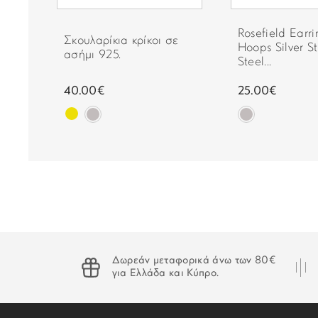
 σε
Rosefield Earri
Σκουλαρίκια κρίκοι σε
Hoops Silver St
ασήμι 925.
Steel...
40.00€
25.00€
Δωρεάν μεταφορικά άνω των 80€
για Ελλάδα και Κύπρο.