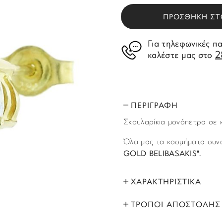
ΠΡΟΣΘΗΚΗ ΣΤ
Για τηλεφωνικές π
2
καλέστε μας στο
ΠΕΡΙΓΡΑΦΗ
Σκουλαρίκια μονόπετρα σε κ
Όλα μας τα κοσμήματα συνο
GOLD BELIBASAKIS".
ΧΑΡΑΚΤΗΡΙΣΤΙΚΑ
ΤΡΟΠΟΙ ΑΠΟΣΤΟΛΗΣ
ΜΑΡΚΑ:
Όλα τα προϊόντα αποστέλλο