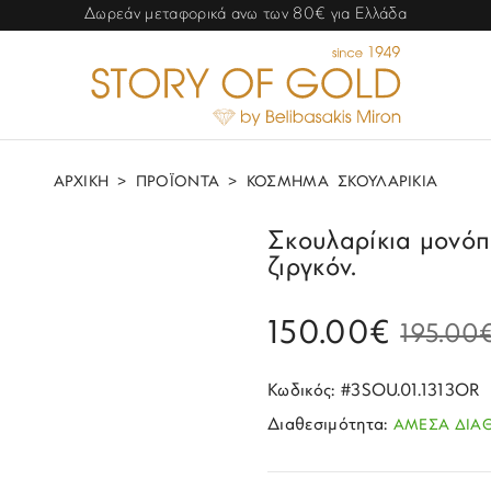
Δωρεάν μεταφορικά ανω των 80€ για Ελλάδα
ΑΡΧΙΚΗ
>
ΠΡΟΪΟΝΤΑ
>
ΚΟΣΜΗΜΑ
ΣΚΟΥΛΑΡΙΚΙΑ
Σκουλαρίκια μoνόπ
ζιργκόν.
150.00€
195.00
Κωδικός: #3SOU.01.1313OR
Διαθεσιμότητα:
ΑΜΕΣΑ ΔΙΑ