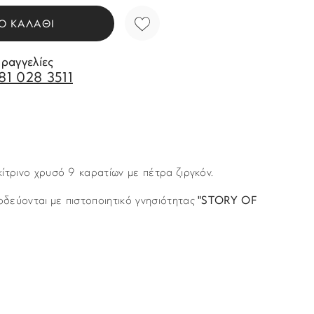
Ο ΚΑΛΑΘΙ
αραγγελίες
81 028 3511
ίτρινο χρυσό 9 καρατίων με πέτρα ζιργκόν.
δεύονται με πιστοποιητικό γνησιότητας
"STORY OF
Story of Gold
νται με υπηρεσία ταχυμεταφορών (courier) στον τόπο