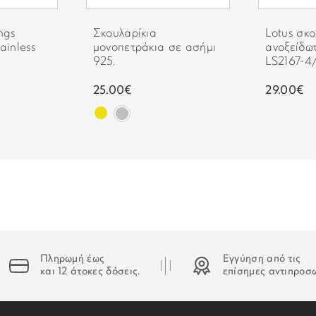
Στην περίπτωση που δεν κα
ngs
Σκουλαρίκια
Lotus σκ
οδηγός θα αφήσει σημείωση
ainless
μονοπετράκια σε ασήμι
ανοξείδω
925.
LS2167-4/
25.00€
29.00€
Πληρωμή έως
Εγγύηση από τις
και 12 άτοκες δόσεις.
επίσημες αντιπροσ