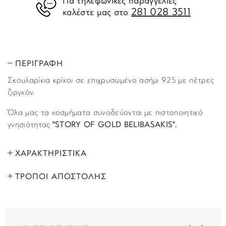
Για τηλεφωνικές παραγγελίες
281 028 3511
καλέστε μας στο
ΠΕΡΙΓΡΑΦΗ
Σκουλαρίκια κρίκοι σε επιχρυσωμένο ασήμι 925 με πέτρες
ζιργκόν.
Όλα μας τα κοσμήματα συνοδεύονται με πιστοποιητικό
γνησιότητας
"STORY OF GOLD BELIBASAKIS".
ΧΑΡΑΚΤΗΡΙΣΤΙΚΑ
ΤΡΟΠΟΙ ΑΠΟΣΤΟΛΗΣ
ΜΑΡΚΑ:
Story of Gold
Όλα τα προϊόντα αποστέλλονται με υπηρεσία
ΦΥΛΟ:
Γυναικεία
ταχυμεταφορών (courier) στον τόπο που έχετε υποδείξει
στο βήμα “Παράδοση”, κατά τη διάρκεια της παραγγελίας