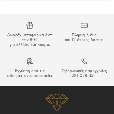
εμβάσματος, ο χρόνος παράδοσης αρχίζει να μετράει από
την επιβεβαίωση της πληρωμής.
ΑΔΥΝΑΜΙΑ ΠΑΡΑΔΟΣΗΣ
Στην περίπτωση που δεν καταστεί δυνατή η παράδοση της
Δωρεάν μεταφορικά άνω
Πληρωμή έως
παραγγελίας σας ο οδηγός θα αφήσει σημείωση που θα
των 80€
και 12 άτοκες δόσεις.
σας εξηγεί τον τρόπο παραλαβή της.
για Ελλάδα και Κύπρο.
Εγγύηση από τις
Τηλεφωνικές παραγγελίες
επίσημες αντιπροσωπείες
281 028 3511