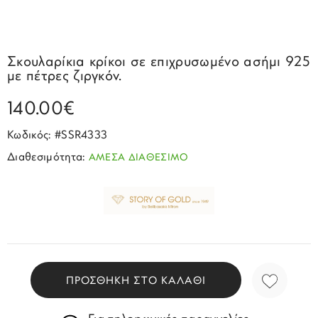
Σπορ
Emporio Armani
ΕΠΙΚΟΙΝΩΝΙΑ
Παιδικά
Σκουλαρίκια
Blomdahl
Fashion
JCou
ΠΡΟΦΙΛ
Βραχιόλια
Brizzling
Σκουλαρίκια κρίκοι σε επιχρυσωμένο ασήμι 925
Michael Kors
με πέτρες ζιργκόν.
Σταυροί
Calvin Klein
Rosefield
140.00€
Κολιέ
Lacoste
Seiko
Αλυσίδες
Story of Gold
Κωδικός: #SSR4333
Swatch
Διαθεσιμότητα:
ΑΜΕΣΑ ΔΙΑΘΕΣΙΜΟ
Μανικετόκουμπα
Tommy Hilfinger
Tissot
Μενταγιόν
Tommy Hilfinger
Καρφίτσες
Γούρια Αυτοκινήτου
ΠΡΟΣΘΗΚΗ ΣΤΟ ΚΑΛΑΘΙ