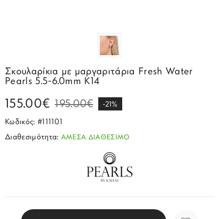
Σπορ
Emporio Armani
ΕΠΙΚΟΙΝΩΝΙΑ
Παιδικά
Σκουλαρίκια
Blomdahl
Fashion
JCou
ΠΡΟΦΙΛ
Βραχιόλια
Brizzling
Michael Kors
Σταυροί
Calvin Klein
Rosefield
Σκουλαρίκια με μαργαριτάρια Fresh Water
Κολιέ
Lacoste
Pearls 5.5-6.0mm Κ14
Seiko
Αλυσίδες
Story of Gold
155.00€
195.00€
Swatch
-21%
Μανικετόκουμπα
Tommy Hilfinger
Κωδικός: #111101
Tissot
Μενταγιόν
Διαθεσιμότητα:
ΑΜΕΣΑ ΔΙΑΘΕΣΙΜΟ
Tommy Hilfinger
Καρφίτσες
Γούρια Αυτοκινήτου