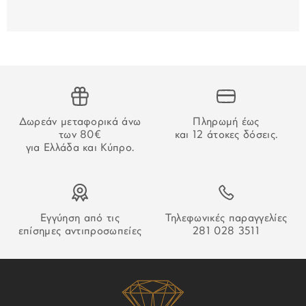
στις 25/12, 26/12, 01/01 και τα Σαββατοκύριακα.
Για τις παραγγελίες που γίνονται μέσω τραπεζικού
εμβάσματος, ο χρόνος παράδοσης αρχίζει να μετράει από
την επιβεβαίωση της πληρωμής.
ΑΔΥΝΑΜΙΑ ΠΑΡΑΔΟΣΗΣ
Δωρεάν μεταφορικά άνω
Πληρωμή έως
Στην περίπτωση που δεν καταστεί δυνατή η παράδοση της
των 80€
και 12 άτοκες δόσεις.
παραγγελίας σας ο οδηγός θα αφήσει σημείωση που θα
για Ελλάδα και Κύπρο.
σας εξηγεί τον τρόπο παραλαβή της.
Εγγύηση από τις
Τηλεφωνικές παραγγελίες
επίσημες αντιπροσωπείες
281 028 3511