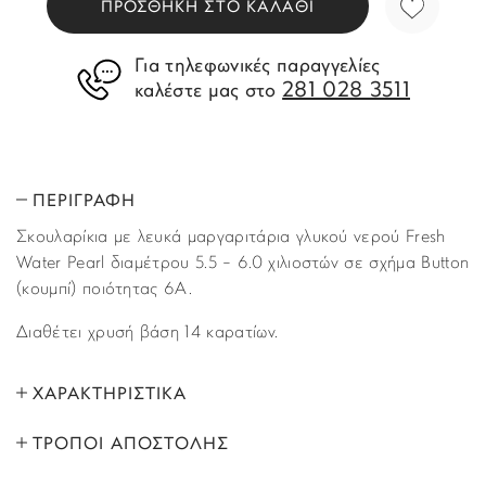
ΠΡΟΣΘΗΚΗ ΣΤΟ ΚΑΛΑΘΙ
Για τηλεφωνικές παραγγελίες
281 028 3511
καλέστε μας στο
ΠΕΡΙΓΡΑΦΗ
Σκουλαρίκια με λευκά μαργαριτάρια γλυκού νερού Fresh
Water Pearl διαμέτρου 5.5 – 6.0 χιλιοστών σε σχήμα Button
(κουμπί) ποιότητας 6A.
Διαθέτει χρυσή βάση 14 καρατίων.
ΧΑΡΑΚΤΗΡΙΣΤΙΚΑ
ΤΡΟΠΟΙ ΑΠΟΣΤΟΛΗΣ
ΜΑΡΚΑ:
Pearls by Kaleas
Όλα τα προϊόντα αποστέλλονται με υπηρεσία