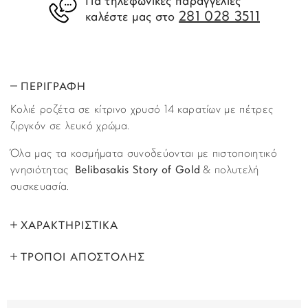
Για τηλεφωνικές παραγγελίες
281 028 3511
καλέστε μας στο
ΠΕΡΙΓΡΑΦΗ
Κολιέ ροζέτα σε κίτρινο χρυσό 14 καρατίων με πέτρες
ζιργκόν σε λευκό χρώμα.
Όλα μας τα κοσμήματα συνοδεύονται με πιστοποιητικό
γνησιότητας
Belibasakis Story of Gold
& πολυτελή
συσκευασία.
ΧΑΡΑΚΤΗΡΙΣΤΙΚΑ
ΤΡΟΠΟΙ ΑΠΟΣΤΟΛΗΣ
ΜΑΡΚΑ:
Story of Gold
Όλα τα προϊόντα αποστέλλονται με υπηρεσία
ΦΥΛΟ:
Γυναικεία
ταχυμεταφορών (courier) στον τόπο που έχετε υποδείξει