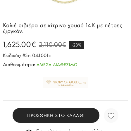
Σπορ
Emporio Armani
ΕΠΙΚΟΙΝΩΝΙΑ
Παιδικά
Σκουλαρίκια
Blomdahl
Fashion
JCou
ΠΡΟΦΙΛ
Βραχιόλια
Brizzling
Κολιέ ριβιέρα σε κίτρινο χρυσό 14Κ με πέτρες
Michael Kors
ζιργκόν.
Σταυροί
Calvin Klein
Rosefield
1,625.00€
Κολιέ
Lacoste
2,110.00€
-23%
Seiko
Αλυσίδες
Story of Gold
Κωδικός: #5ni.04.1001c
Swatch
Διαθεσιμότητα:
ΑΜΕΣΑ ΔΙΑΘΕΣΙΜΟ
Μανικετόκουμπα
Tommy Hilfinger
Tissot
Μενταγιόν
Tommy Hilfinger
Καρφίτσες
Γούρια Αυτοκινήτου
ΠΡΟΣΘΗΚΗ ΣΤΟ ΚΑΛΑΘΙ