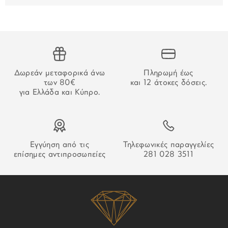
Για τις παραγγελίες που γίνονται μέσω τραπεζικού
εμβάσματος, ο χρόνος παράδοσης αρχίζει να μετράει από
την επιβεβαίωση της πληρωμής.
ΑΔΥΝΑΜΙΑ ΠΑΡΑΔΟΣΗΣ
Δωρεάν μεταφορικά άνω
Πληρωμή έως
Στην περίπτωση που δεν καταστεί δυνατή η παράδοση της
των 80€
και 12 άτοκες δόσεις.
παραγγελίας σας ο οδηγός θα αφήσει σημείωση που θα
για Ελλάδα και Κύπρο.
σας εξηγεί τον τρόπο παραλαβή της.
Εγγύηση από τις
Τηλεφωνικές παραγγελίες
επίσημες αντιπροσωπείες
281 028 3511