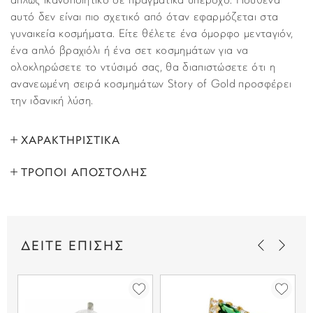
απλώς ικανοποιητικό σε πραγματικά υπέροχο. Πουθενά
αυτό δεν είναι πιο σχετικό από όταν εφαρμόζεται στα
γυναικεία κοσμήματα. Είτε θέλετε ένα όμορφo μενταγιόν,
ένα απλό βραχιόλι ή ένα σετ κοσμημάτων για να
ολοκληρώσετε το ντύσιμό σας, θα διαπιστώσετε ότι η
ανανεωμένη σειρά κοσμημάτων Story of Gold προσφέρει
την ιδανική λύση.
ΧΑΡΑΚΤΗΡΙΣΤΙΚΑ
ΤΡΟΠΟΙ ΑΠΟΣΤΟΛΗΣ
ΜΑΡΚΑ:
Story of Gold
Όλα τα προϊόντα αποστέλλονται με υπηρεσία
ΦΥΛΟ:
Γυναικεία
ταχυμεταφορών (courier) στον τόπο που έχετε υποδείξει
στο βήμα “Παράδοση”, κατά τη διάρκεια της παραγγελίας
ΜΕΤΑΛΛΟ:
Χρυσό 14 καρατίων
ΔΕΙΤΕ ΕΠΙΣΗΣ
σας. Παραλαβές εκτελούνται κι από τα κεντρικά μας
καταστήματα χωρίς επιβάρυνση.
ΧΡΩΜΑ ΜΕΤΑΛΛΟΥ:
Χρυσό
ΕΛΛΑΔΑ
ΦΙΝΙΡΙΣΜΑ:
Λουστρέ