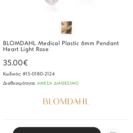
Σπορ
Emporio Armani
ΕΠΙΚΟΙΝΩΝΙΑ
Παιδικά
Σκουλαρίκια
Blomdahl
Fashion
JCou
ΠΡΟΦΙΛ
Βραχιόλια
Brizzling
Michael Kors
Σταυροί
Calvin Klein
Rosefield
BLOMDAHL Medical Plastic 6mm Pendant
Κολιέ
Lacoste
Heart Light Rose
Seiko
Αλυσίδες
Story of Gold
35.00€
Swatch
Μανικετόκουμπα
Tommy Hilfinger
Κωδικός: #15‑0180‑2124
Tissot
Μενταγιόν
Διαθεσιμότητα:
ΑΜΕΣΑ ΔΙΑΘΕΣΙΜΟ
Tommy Hilfinger
Καρφίτσες
Γούρια Αυτοκινήτου