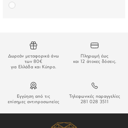
στις 25/12, 26/12, 01/01 και τα Σαββατοκύριακα.
Για τις παραγγελίες που γίνονται μέσω τραπεζικού
εμβάσματος, ο χρόνος παράδοσης αρχίζει να μετράει από
την επιβεβαίωση της πληρωμής.
ΑΔΥΝΑΜΙΑ ΠΑΡΑΔΟΣΗΣ
Στην περίπτωση που δεν καταστεί δυνατή η παράδοση της
Δωρεάν μεταφορικά άνω
Πληρωμή έως
παραγγελίας σας ο οδηγός θα αφήσει σημείωση που θα
των 80€
και 12 άτοκες δόσεις.
σας εξηγεί τον τρόπο παραλαβή της.
για Ελλάδα και Κύπρο.
Εγγύηση από τις
Τηλεφωνικές παραγγελίες
επίσημες αντιπροσωπείες
281 028 3511