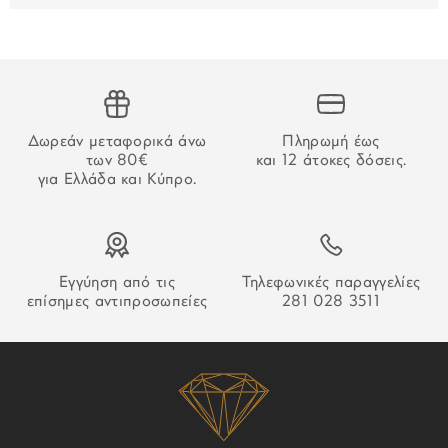
εμβάσματος, ο χρόνος παράδοσης αρχίζει να μετράει από
την επιβεβαίωση της πληρωμής.
ΧΑΡΑΚΤΗΡΙΣΤΙΚΑ
VS1,G
ΠΕΤΡΑΣ:
ΑΔΥΝΑΜΙΑ ΠΑΡΑΔΟΣΗΣ
Στην περίπτωση που δεν καταστεί δυνατή η παράδοση της
Δωρεάν μεταφορικά άνω
Πληρωμή έως
παραγγελίας σας ο οδηγός θα αφήσει σημείωση που θα
των 80€
και 12 άτοκες δόσεις.
σας εξηγεί τον τρόπο παραλαβή της.
για Ελλάδα και Κύπρο.
Εγγύηση από τις
Τηλεφωνικές παραγγελίες
επίσημες αντιπροσωπείες
281 028 3511