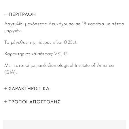
ΠΕΡΙΓΡΑΦΗ
Δαχτυλίδι μονόπετρο Λευκόχρυσο σε 18 καράτια με πέτρα
μπριγιάν.
Το μέγεθος της πέτρας είναι 0.25ct.
Χαρακτηριστικά πέτρας: VS1, G
Με πιστοποίηση από Gemological Institute of America
(GIA).
ΧΑΡΑΚΤΗΡΙΣΤΙΚΑ
ΤΡΟΠΟΙ ΑΠΟΣΤΟΛΗΣ
ΜΑΡΚΑ:
Story of Gold
Όλα τα προϊόντα αποστέλλονται με υπηρεσία
ΦΥΛΟ:
Γυναικεία
ταχυμεταφορών (courier) στον τόπο που έχετε υποδείξει
στο βήμα “Παράδοση”, κατά τη διάρκεια της παραγγελίας