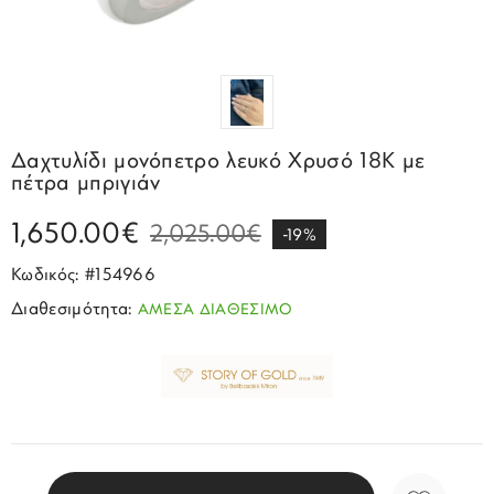
Σπορ
Emporio Armani
ΕΠΙΚΟΙΝΩΝΙΑ
Παιδικά
Σκουλαρίκια
Blomdahl
Fashion
JCou
ΠΡΟΦΙΛ
Βραχιόλια
Brizzling
Michael Kors
Σταυροί
Calvin Klein
Rosefield
Δαχτυλίδι μονόπετρο λευκό Χρυσό 18Κ με
Κολιέ
Lacoste
πέτρα μπριγιάν
Seiko
Αλυσίδες
Story of Gold
1,650.00€
2,025.00€
Swatch
-19%
Μανικετόκουμπα
Tommy Hilfinger
Κωδικός: #154966
Tissot
Μενταγιόν
Διαθεσιμότητα:
ΑΜΕΣΑ ΔΙΑΘΕΣΙΜΟ
Tommy Hilfinger
Καρφίτσες
Γούρια Αυτοκινήτου