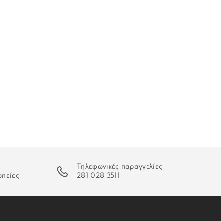
6,5 x 9,5 x 2,5 cm
 που αγοράζονται από την
.gr πραγματοποιείτε εντός
3-5 εργάσιμων ημερών
, από
, σε Ελλάδα.
ί να αυξηθούν σε περίπτωση αργιών. Οι μεταφορείς δεν
στις 25/12, 26/12, 01/01 και τα Σαββατοκύριακα.
νονται μέσω τραπεζικού εμβάσματος, ο χρόνος παράδοσης
 επιβεβαίωση της πληρωμής.
ταστεί δυνατή η παράδοση της παραγγελίας σας ο
 που θα σας εξηγεί τον τρόπο παραλαβή της.
Τηλεφωνικές παραγγελίες
ωπείες
281 028 3511