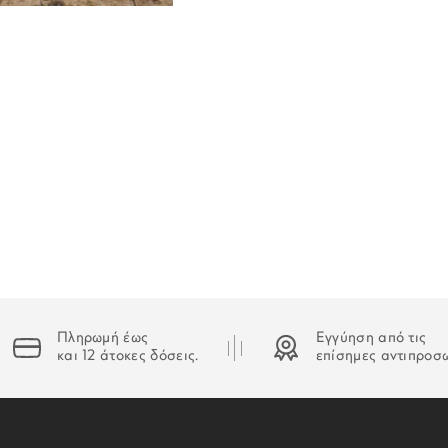
ΔΙΑΣΤΑΣΕΙΣ:
Η παράδοση των προϊόντων
ιστοσελίδα www.storyofgold
την ημερομηνία παραγγελίας
Οι χρόνοι παράδοσης μπορε
πραγματοποιούν παραδόσεις 
Για τις παραγγελίες που γί
αρχίζει να μετράει από την
ΑΔΥΝΑΜΙΑ ΠΑΡΑΔΟΣΗΣ
Στην περίπτωση που δεν κα
οδηγός θα αφήσει σημείωση
Πληρωμή έως
Εγγύηση από τις
και 12 άτοκες δόσεις.
επίσημες αντιπροσ