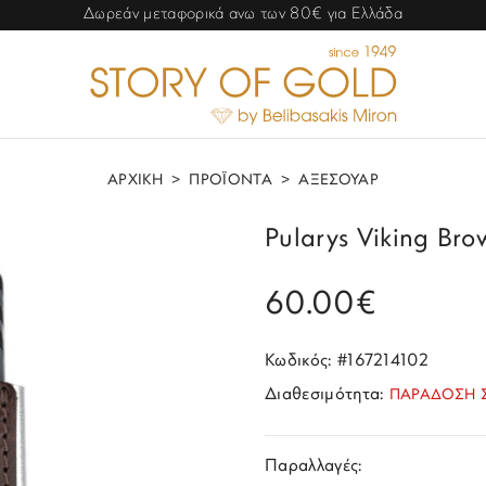
Δωρεάν μεταφορικά ανω των 80€ για Ελλάδα
ΑΡΧΙΚΗ
>
ΠΡΟΪΟΝΤΑ
>
ΑΞΕΣΟΥΑΡ
Pularys Viking Bro
60.00€
Κωδικός: #167214102
Διαθεσιμότητα:
ΠΑΡΑΔΟΣΗ Σ
Παραλλαγές: