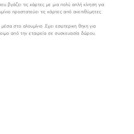
ου βγάζει τις κάρτες με μια πολύ απλή κίνηση για
μίνιο προστατεύει τις κάρτες από ανεπιθύμητες
 μέσα στο αλουμίνιο .Εχει εσωτερικη θηκη για
οιμο από την εταιρεία σε συσκευασία δώρου.
Pularys
νται με υπηρεσία ταχυμεταφορών (courier) στον τόπο
Rfid Πορτοφόλια
μα “Παράδοση”, κατά τη διάρκεια της παραγγελίας σας.
πό τα κεντρικά μας καταστήματα χωρίς επιβάρυνση.
Nomad Leather
Καφέ
για τις παραγγελίες σας είναι 3,00€ για παραγγελίες
ες ανω των 80 ευρώ τα μεταφορικά ειναι δωρεάν.
Viking