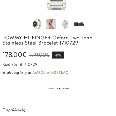
Σπορ
Emporio Armani
ΕΠΙΚΟΙΝΩΝΙΑ
Παιδικά
Σκουλαρίκια
Blomdahl
Fashion
JCou
ΠΡΟΦΙΛ
Βραχιόλια
Brizzling
Michael Kors
Σταυροί
Calvin Klein
Rosefield
TOMMY HILFINGER Oxford Two Tone
Κολιέ
Lacoste
Stainless Steel Bracelet 1710729
Seiko
Αλυσίδες
Story of Gold
178.00€
199.00€
Swatch
-11%
Μανικετόκουμπα
Tommy Hilfinger
Κωδικός: #1710729
Tissot
Μενταγιόν
Διαθεσιμότητα:
ΑΜΕΣΑ ΔΙΑΘΕΣΙΜΟ
Tommy Hilfinger
Καρφίτσες
Γούρια Αυτοκινήτου
Παραλλαγές: