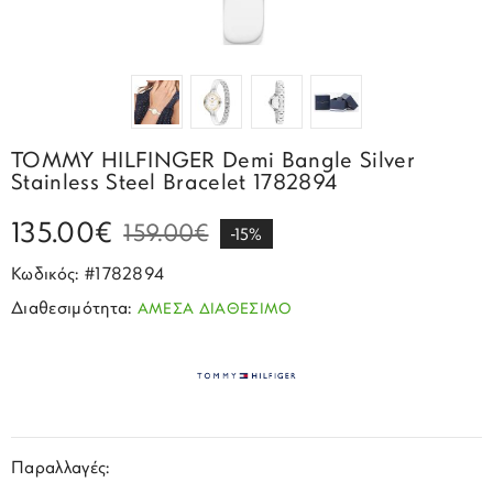
Σπορ
Emporio Armani
ΕΠΙΚΟΙΝΩΝΙΑ
Παιδικά
Σκουλαρίκια
Blomdahl
Fashion
JCou
ΠΡΟΦΙΛ
Βραχιόλια
Brizzling
Michael Kors
Σταυροί
Calvin Klein
Rosefield
TOMMY HILFINGER Demi Bangle Silver
Κολιέ
Lacoste
Stainless Steel Bracelet 1782894
Seiko
Αλυσίδες
Story of Gold
135.00€
159.00€
Swatch
-15%
Μανικετόκουμπα
Tommy Hilfinger
Κωδικός: #1782894
Tissot
Μενταγιόν
Διαθεσιμότητα:
ΑΜΕΣΑ ΔΙΑΘΕΣΙΜΟ
Tommy Hilfinger
Καρφίτσες
Γούρια Αυτοκινήτου
Παραλλαγές: