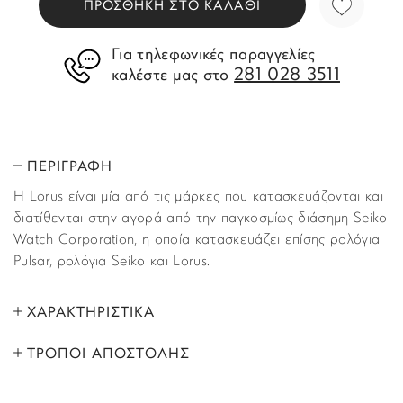
ΠΡΟΣΘΗΚΗ ΣΤΟ ΚΑΛΑΘΙ
Για τηλεφωνικές παραγγελίες
281 028 3511
καλέστε μας στο
ΠΕΡΙΓΡΑΦΗ
Η Lorus είναι μία από τις μάρκες που κατασκευάζονται και
διατίθενται στην αγορά από την παγκοσμίως διάσημη Seiko
Watch Corporation, η οποία κατασκευάζει επίσης ρολόγια
Pulsar, ρολόγια Seiko και Lorus.
ΧΑΡΑΚΤΗΡΙΣΤΙΚΑ
ΤΡΟΠΟΙ ΑΠΟΣΤΟΛΗΣ
ΜΑΡΚΑ:
Lorus
Όλα τα προϊόντα αποστέλλονται με υπηρεσία
ΦΥΛΟ:
Ανδρικά