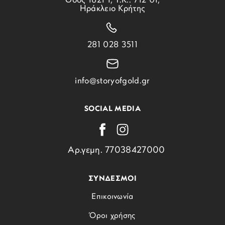
Ὁδός 1821 1, Τ.Κ.: 712 01,
Ηράκλειο Κρήτης
281 028 3511
info@storyofgold.gr
SOCIAL MEDIA
Αρ.γεμη. 77038427000
ΣΥΝΔΕΣΜΟΙ
Επικοινωνία
Όροι χρήσης