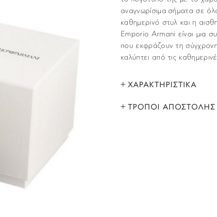
αναγνωρίσιμα σήματα σε όλ
καθημερινό στυλ και η αισθ
Emporio Armani είναι μια σ
που εκφράζουν τη σύγχρονη,
καλύπτει από τις καθημερινές
ΧΑΡΑΚΤΗΡΙΣΤΙΚΑ
ΤΡΟΠΟΙ ΑΠΟΣΤΟΛΗΣ
ΜΑΡΚΑ:
Όλα τα προϊόντα αποστέλλο
ΦΥΛΟ:
που έχετε υποδείξει στο βή
Παραλαβές εκτελούνται κι α
ΤΥΠΟΣ:
ΕΛΛΑΔΑ
ΣΧΗΜΑ ΡΟΛΟΓΙΟΥ:
Το
πάγιο κόστος
παράδοσης 
εως 80 ευρώ,για παραγγελί
ΔΙΑΜΕΤΡΟΣ ΚΑΣΑΣ:
ΧΡΟΝΟΣ ΠΑΡΑΔΟΣΗΣ