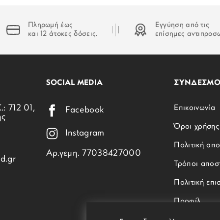
Πληρωμή έως
Εγγύηση από τις
και 12 άτοκες δόσεις.
επίσημες αντιπροσ
SOCIAL MEDIA
ΣΥΝΔΕΣΜΟ
.: 712 01,
Επικοινωνία
Facebook
ης
Όροι χρήσης
Instagram
Πολιτική απ
Αρ.γεμη. 77038427000
d.gr
Τρόποι αποσ
Πολιτική επ
Προφίλ