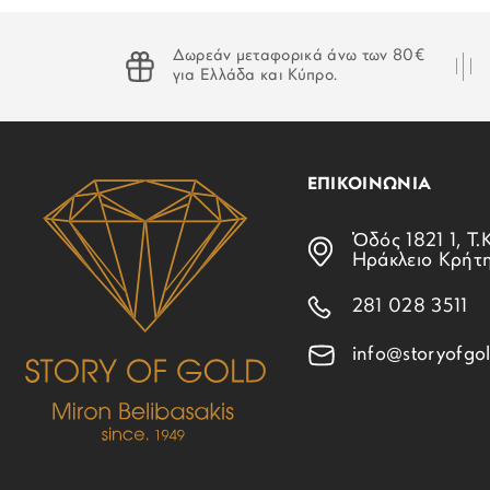
Δωρεάν μεταφορικά άνω των 80€
για Ελλάδα και Κύπρο.
ΕΠΙΚΟΙΝΩΝΙΑ
Ὁδός 1821 1, Τ.Κ
Ηράκλειο Κρήτ
281 028 3511
info@storyofgol