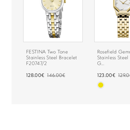
FESTINA Two Tone
Rosefield Ge
ss
Stainless Steel Bracelet
Stainless Steel
F20747/2
G...
128.00€
146.00€
123.00€
129.