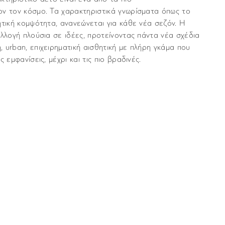
ον τον κόσμο. Τα χαρακτηριστικά γνωρίσματα όπως το
ητική κομψότητα, ανανεώνεται για κάθε νέα σεζόν. Η
υλλογή πλούσια σε ιδέες, προτείνοντας πάντα νέα σχέδια
 urban, επιχειρηματική αισθητική με πλήρη γκάμα που
 εμφανίσεις, μέχρι και τις πιο βραδινές.
Emporio Armani
νται με υπηρεσία ταχυμεταφορών (courier) στον τόπο
Γυναικεία
μα “Παράδοση”, κατά τη διάρκεια της παραγγελίας σας.
πό τα κεντρικά μας καταστήματα χωρίς επιβάρυνση.
Fashion
Ορθογώνιο
για τις παραγγελίες σας είναι 3,00€ για παραγγελίες
ες ανω των 80 ευρώ τα μεταφορικά ειναι δωρεάν.
Small (έως 35mm), 20mm