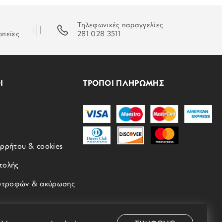
Τηλεφωνικές παραγγελίες
ωπείες
281 028 3511
Ι
ΤΡΟΠΟΙ ΠΛΗΡΩΜΗΣ
ορρήτου & cookies
τολής
ιστροφών & ακύρωσης