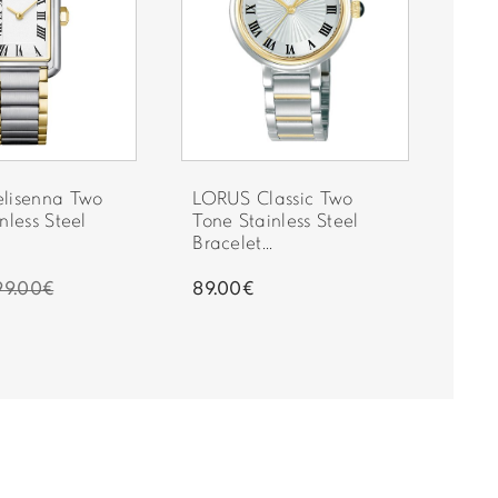
Τοκάς
2 ετών επίσημης αντιπροσωπείας
Genni
lisenna Two
LORUS Classic Two
Seik
nless Steel
Tone Stainless Steel
Stai
Bracelet...
S...
99.00€
89.00€
370