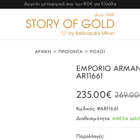
Δωρεάν μεταφορικά ανω των 80€ για Ελλάδα
ΑΡΧΙΚΗ
>
ΠΡΟΪΟΝΤΑ
>
ΡΟΛΟΙ
EMPORIO ARMANI G
AR11661
235.00€
269.00
Κωδικός: #AR11661
Διαθεσιμότητα:
ΑΜΕΣΑ ΔΙΑ
Παραλλαγές: