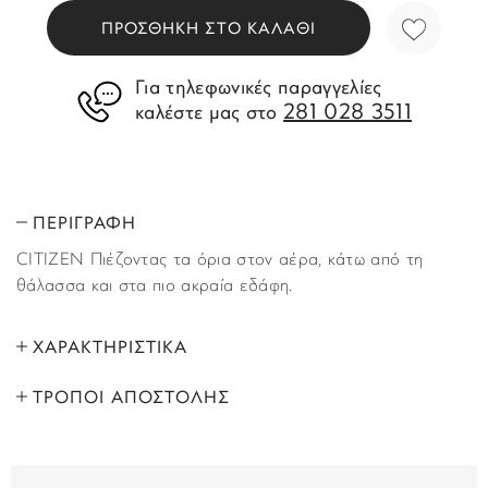
ΠΡΟΣΘΗΚΗ ΣΤΟ ΚΑΛΑΘΙ
Για τηλεφωνικές παραγγελίες
281 028 3511
καλέστε μας στο
ΠΕΡΙΓΡΑΦΗ
CITIZEN Πιέζοντας τα όρια στον αέρα, κάτω από τη
θάλασσα και στα πιο ακραία εδάφη.‌
ΧΑΡΑΚΤΗΡΙΣΤΙΚΑ
ΤΡΟΠΟΙ ΑΠΟΣΤΟΛΗΣ
ΜΑΡΚΑ:
Citizen
Όλα τα προϊόντα αποστέλλονται με υπηρεσία
ΦΥΛΟ:
Ανδρικά
ταχυμεταφορών (courier) στον τόπο που έχετε υποδείξει
στο βήμα “Παράδοση”, κατά τη διάρκεια της παραγγελίας