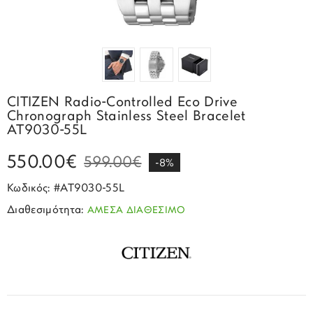
Σπορ
Emporio Armani
ΕΠΙΚΟΙΝΩΝΙΑ
Παιδικά
Σκουλαρίκια
Blomdahl
Fashion
JCou
ΠΡΟΦΙΛ
Βραχιόλια
Brizzling
Michael Kors
Σταυροί
Calvin Klein
Rosefield
CITIZEN Radio-Controlled Eco Drive
Κολιέ
Lacoste
Chronograph Stainless Steel Bracelet
Seiko
AT9030-55L
Αλυσίδες
Story of Gold
Swatch
550.00€
599.00€
Μανικετόκουμπα
Tommy Hilfinger
-8%
Tissot
Κωδικός: #AT9030-55L
Μενταγιόν
Tommy Hilfinger
Διαθεσιμότητα:
ΑΜΕΣΑ ΔΙΑΘΕΣΙΜΟ
Καρφίτσες
Γούρια Αυτοκινήτου