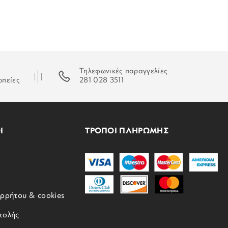
Μαύρο
Τοκάς
2 ετών επίσημης αντιπροσωπείας
Τηλεφωνικές παραγγελίες
ωπείες
281 028 3511
72gr
G-shock
Ι
ΤΡΟΠΟΙ ΠΛΗΡΩΜΗΣ
ορρήτου & cookies
τολής