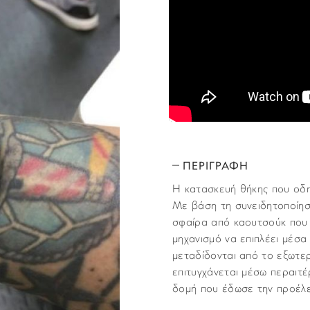
ΠΕΡΙΓΡΑΦΗ
Η κατασκευή θήκης που οδ
Με βάση τη συνειδητοποίηση
σφαίρα από καουτσούκ που 
μηχανισμό να επιπλέει μέσ
μεταδίδονται από το εξωτε
επιτυγχάνεται μέσω περαιτέ
δομή που έδωσε την προέλ