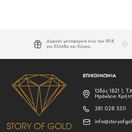
Δωρεάν μεταφορικά άνω των 80€
για Ελλάδα και Κύπρο.
ΕΠΙΚΟΙΝΩΝΙΑ
Ὁδός 1821 1, Τ.Κ
Ηράκλειο Κρήτ
281 028 3511
info@storyofgol