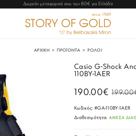
Δωρεάν μεταφορικά ανω των 80€ για Ελλάδα
ΑΡΧΙΚΗ
>
ΠΡΟΪΟΝΤΑ
>
ΡΟΛΟΙ
Casio G-Shock Ana
110BY-1AER
190.00€
199.00
Κωδικός: #GA-110BY-1AER
Διαθεσιμότητα:
ΑΜΕΣΑ ΔΙΑ