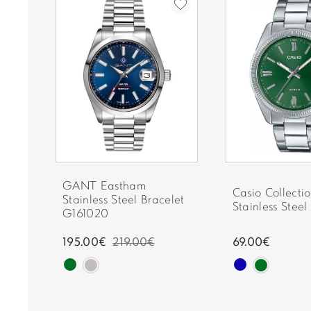
GANT Eastham
 Two
Casio Collectio
Stainless Steel Bracelet
r...
Stainless Steel 
G161020
195.00€
219.00€
69.00€