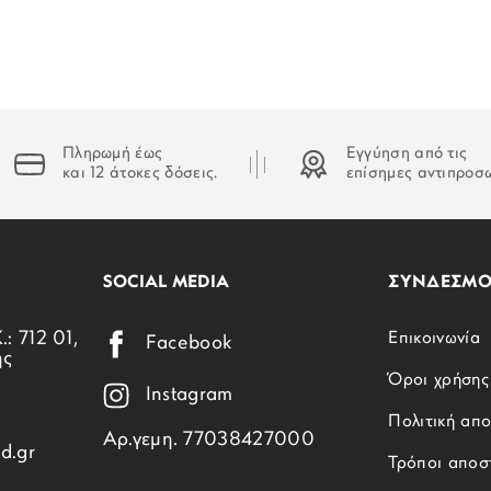
ΧΡΩΜΑ ΔΕΣΙΜΑΤΟΣ:
ΚΟΥΜΠΩΜΑ:
ΕΓΓΥΗΣΗ:
Πληρωμή έως
Εγγύηση από τις
και 12 άτοκες δόσεις.
επίσημες αντιπροσ
ΒΑΡΟΣ:
ΣΥΛΛΟΓΗ:
SOCIAL MEDIA
ΣΥΝΔΕΣΜΟ
.: 712 01,
Επικοινωνία
Facebook
ης
Όροι χρήσης
Instagram
Πολιτική απ
Αρ.γεμη. 77038427000
d.gr
Τρόποι αποσ