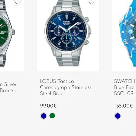
πραγματοποιούν παραδόσεις 
ΚΑΝΤΡΑΝ:
Για τις παραγγελίες που γί
αρχίζει να μετράει από την
ΚΡΥΣΤΑΛΛΟ:
ΑΔΥΝΑΜΙΑ ΠΑΡΑΔΟΣΗΣ
ΑΔΙΑΒΡΟΧΟ:
Στην περίπτωση που δεν κα
ΜΗΧΑΝΙΣΜΟΣ:
οδηγός θα αφήσει σημείωση
ΛΕΙΤΟΥΡΓΙΕΣ:
LORUS Tactical
SWATCH 
n Silver
Chronograph Stainless
Blue Fire
Bracele...
Steel Brac...
SSCU09..
99.00€
155.00€
ΤΥΠΟΣ ΔΕΣΙΜΑΤΟΣ:
ΥΛΙΚΟ ΔΕΣΙΜΑΤΟΣ: