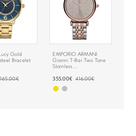
ucy Gold
EMPORIO ARMANI
GAN
 steel Bracelet
Gianni T-Bar Two Tone
Stai
Stainless ...
G1...
165.00€
355.00€
416.00€
220