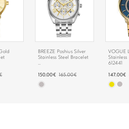
Gold
BREEZE Poshius Silver
VOGUE L
let
Stainless Steel Bracelet
Stainless
...
612441
€
150.00€
165.00€
147.00€