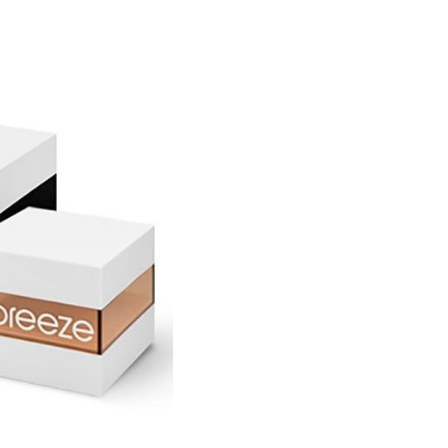
που έχετε υποδείξει στο βή
Παραλαβές εκτελούνται κι α
ΤΥΠΟΣ:
ΕΛΛΑΔΑ
ΣΧΗΜΑ ΡΟΛΟΓΙΟΥ:
Το
πάγιο κόστος
παράδοσης 
εως 80 ευρώ,για παραγγελί
ΔΙΑΜΕΤΡΟΣ ΚΑΣΑΣ:
ΧΡΟΝΟΣ ΠΑΡΑΔΟΣΗΣ
ΥΛΙΚΟ ΚΑΣΑΣ:
Η παράδοση των προϊόντων
ιστοσελίδα www.storyofgold
ΚΑΝΤΡΑΝ:
την ημερομηνία παραγγελίας
ΚΡΥΣΤΑΛΛΟ:
Οι χρόνοι παράδοσης μπορε
πραγματοποιούν παραδόσεις 
ΑΔΙΑΒΡΟΧΟ:
Για τις παραγγελίες που γί
αρχίζει να μετράει από την
ΜΗΧΑΝΙΣΜΟΣ:
ΑΔΥΝΑΜΙΑ ΠΑΡΑΔΟΣΗΣ
ΤΥΠΟΣ ΔΕΣΙΜΑΤΟΣ: