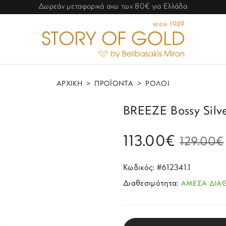
Δωρεάν μεταφορικά ανω των 80€ για Ελλάδα
ΑΡΧΙΚΗ
>
ΠΡΟΪΟΝΤΑ
>
ΡΟΛΟΙ
BREEZE Bossy Silver
113.00€
129.00€
Κωδικός: #612341.1
Διαθεσιμότητα:
ΑΜΕΣΑ ΔΙΑ