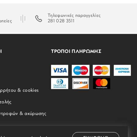
Τηλεφωνικές παραγγελίες
ωπείες
281 028 3511
Ι
ΤΡΟΠΟΙ ΠΛΗΡΩΜΗΣ
ορρήτου & cookies
τολής
ιστροφών & ακύρωσης