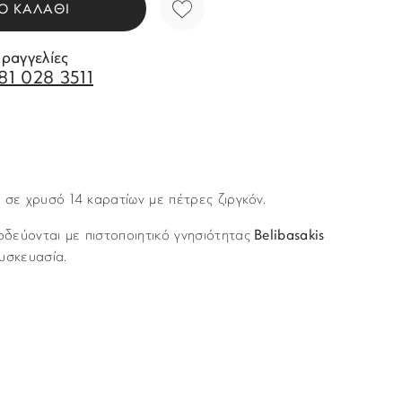
Ο ΚΑΛΑΘΙ
αραγγελίες
81 028 3511
 σε χρυσό 14 καρατίων με πέτρες ζιργκόν.
δεύονται με πιστοποιητικό γνησιότητας
Belibasakis
υσκευασία.
Story of Gold
νται με υπηρεσία ταχυμεταφορών (courier) στον τόπο
Γυναικεία
μα “Παράδοση”, κατά τη διάρκεια της παραγγελίας σας.