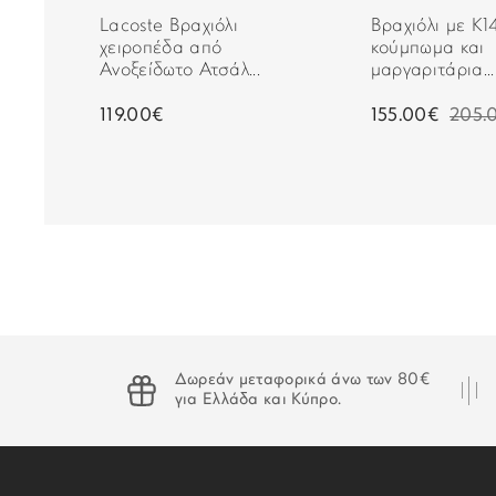
Lacoste Βραχιόλι
Βραχιόλι με Κ1
ς
χειροπέδα από
κούμπωμα και
Ανοξείδωτο Ατσάλ...
μαργαριτάρια...
0€
119.00€
155.00€
205.
Δωρεάν μεταφορικά άνω των 80€
για Ελλάδα και Κύπρο.