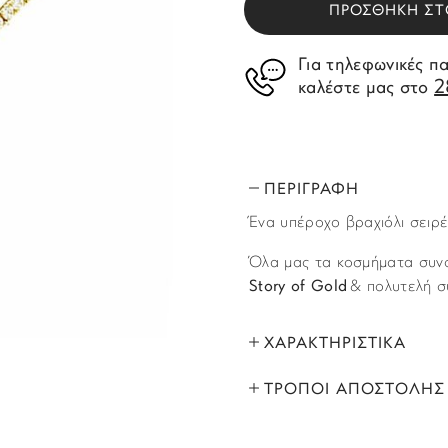
ΠΡΟΣΘΗΚΗ ΣΤ
Για τηλεφωνικές π
2
καλέστε μας στο
ΠΕΡΙΓΡΑΦΗ
Ένα υπέροχο βραχιόλι σειρέ
Όλα μας τα κοσμήματα συνο
Story of Gold
& πολυτελή σ
ΧΑΡΑΚΤΗΡΙΣΤΙΚΑ
ΤΡΟΠΟΙ ΑΠΟΣΤΟΛΗΣ
ΜΑΡΚΑ:
Όλα τα προϊόντα αποστέλλο
ΦΥΛΟ:
που έχετε υποδείξει στο βή