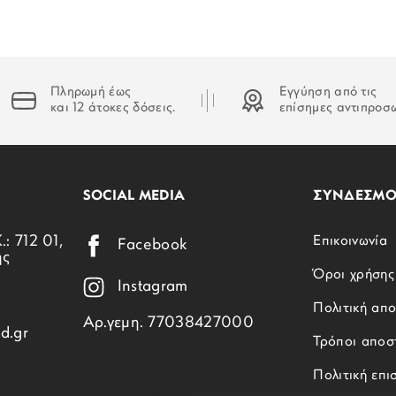
Πληρωμή έως
Εγγύηση από τις
και 12 άτοκες δόσεις.
επίσημες αντιπροσ
SOCIAL MEDIA
ΣΥΝΔΕΣΜΟ
.: 712 01,
Επικοινωνία
Facebook
ης
Όροι χρήσης
Instagram
Πολιτική απ
Αρ.γεμη. 77038427000
d.gr
Τρόποι αποσ
Πολιτική επ