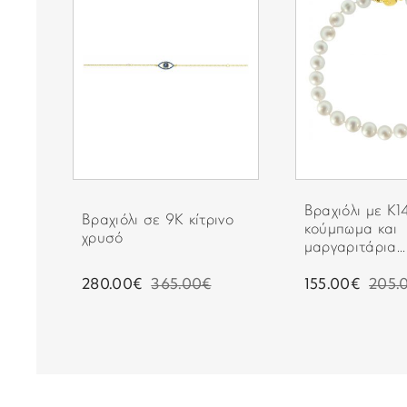
Βραχιόλι με Κ1
Βραχιόλι σε 9Κ κίτρινο
κούμπωμα και
χρυσό
μαργαριτάρια...
280.00€
365.00€
155.00€
205.