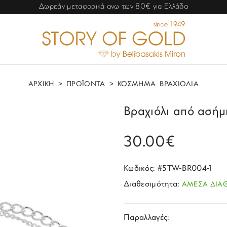
Δωρεάν μεταφορικά ανω των 80€ για Ελλάδα
ΑΡΧΙΚΗ
>
ΠΡΟΪΟΝΤΑ
>
ΚΟΣΜΗΜΑ
ΒΡΑΧΙΟΛΙΑ
Βραχιόλι από ασήμι
30.00€
Κωδικός: #5TW-BR004-1
Διαθεσιμότητα:
ΑΜΕΣΑ ΔΙΑ
Παραλλαγές: