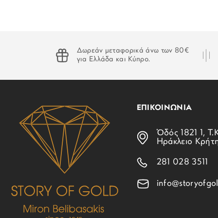
Δωρεάν μεταφορικά άνω των 80€
για Ελλάδα και Κύπρο.
ΕΠΙΚΟΙΝΩΝΙΑ
Ὁδός 1821 1, Τ.Κ
Ηράκλειο Κρήτ
281 028 3511
info@storyofgol