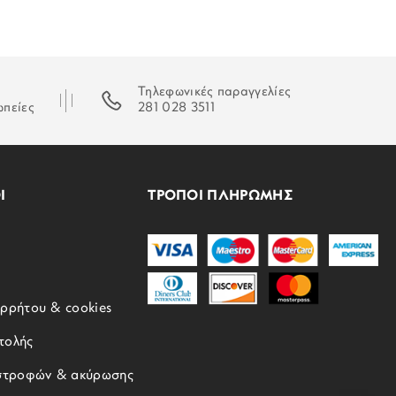
Τηλεφωνικές παραγγελίες
ωπείες
281 028 3511
Ι
ΤΡΟΠΟΙ ΠΛΗΡΩΜΗΣ
ορρήτου & cookies
τολής
ιστροφών & ακύρωσης