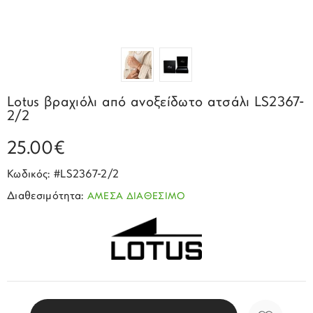
Σπορ
Emporio Armani
ΕΠΙΚΟΙΝΩΝΙΑ
Παιδικά
Σκουλαρίκια
Blomdahl
Fashion
JCou
ΠΡΟΦΙΛ
Βραχιόλια
Brizzling
Michael Kors
Σταυροί
Calvin Klein
Rosefield
Lotus βραχιόλι από ανοξείδωτο ατσάλι LS2367-
Κολιέ
Lacoste
2/2
Seiko
Αλυσίδες
Story of Gold
25.00€
Swatch
Μανικετόκουμπα
Tommy Hilfinger
Κωδικός: #LS2367-2/2
Tissot
Μενταγιόν
Διαθεσιμότητα:
ΑΜΕΣΑ ΔΙΑΘΕΣΙΜΟ
Tommy Hilfinger
Καρφίτσες
Γούρια Αυτοκινήτου