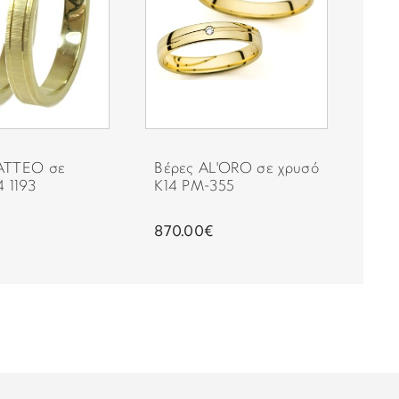
ATTEO σε
Βέρες AL'ORO σε χρυσό
Βέρ
4 1193
Κ14 PM-355
χρυ
870.00€
870