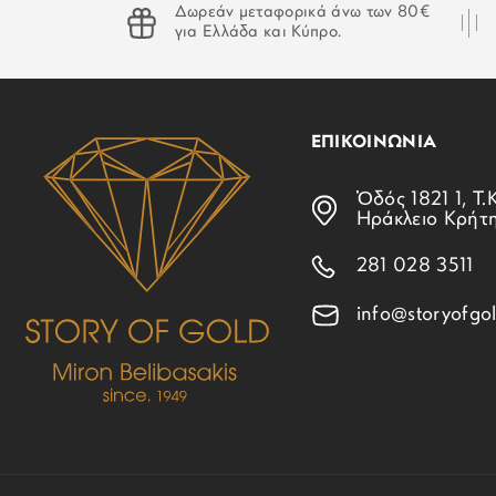
Δωρεάν μεταφορικά άνω των 80€
για Ελλάδα και Κύπρο.
ΕΠΙΚΟΙΝΩΝΙΑ
Ὁδός 1821 1, Τ.Κ
Ηράκλειο Κρήτ
281 028 3511
info@storyofgol