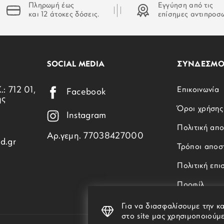
Πληρωμή έως
Εγγύηση από τις
και 12 άτοκες δόσεις.
επίσημες αντιπροσ
SOCIAL MEDIA
ΣΥΝΔΕΣΜΟ
.: 712 01,
Επικοινωνία
Facebook
ης
Όροι χρήσης
Instagram
Πολιτική απ
Αρ.γεμη. 77038427000
d.gr
Τρόποι αποσ
Πολιτική επ
Προφίλ
Για να διασφαλίσουμε την κ
στο site μας χρησιμοποιούμε