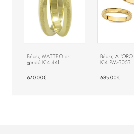
Βέρες MATTEO σε
Βέρες AL'ORO
χρυσό Κ14 441
Κ14 PM-3053
670.00€
685.00€