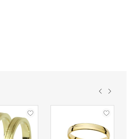
Η χάραξη στις βέρες παρέχεται ΔΩΡΕΑΝ
ί να αυξηθούν σε περίπτωση αργιών. Οι μεταφορείς δεν
(σημειώστε τα ονόματα & την ημερομηνία
που επιθυμείτε στα σχόλια της
στις 25/12, 26/12, 01/01 και τα Σαββατοκύριακα.
παραγγελίας)
νονται μέσω τραπεζικού εμβάσματος, ο χρόνος παράδοσης
 επιβεβαίωση της πληρωμής.
Κλασσικές
2.5mm
ταστεί δυνατή η παράδοση της παραγγελίας σας ο
 που θα σας εξηγεί τον τρόπο παραλαβή της.