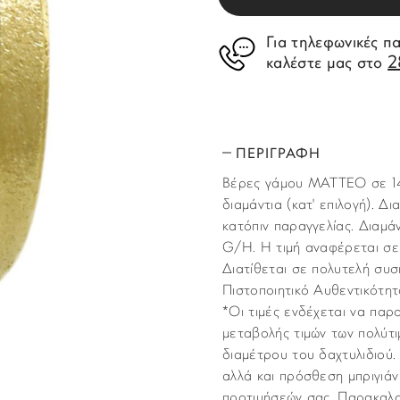
Για τηλεφωνικές π
2
καλέστε μας στο
ΠΕΡΙΓΡΑΦΗ
Βέρες γάμου MATTEO σε 14Κ
διαμάντια (κατ' επιλογή). 
κατόπιν παραγγελίας. Διαμάν
G/H. H τιμή αναφέρεται σε 
Διατίθεται σε πολυτελή συ
Πιστοποιητικό Αυθεντικότ
*Οι τιµές ενδέχεται να παρ
µεταβολής τιµών των πολύτι
διαµέτρου του δαχτυλιδιού.
αλλά και πρόσθεση μπριγιάν
προτιμήσεών σας. Παρακαλο