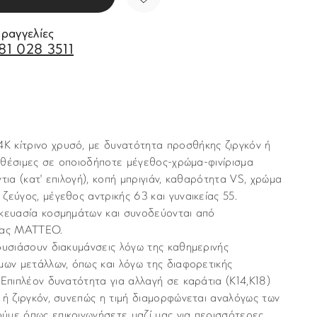
αραγγελίες
81 028 3511
 κίτρινο χρυσό, με δυνατότητα προσθήκης ζιργκόν ή
Διαθέσιμες σε οποιοδήποτε μέγεθος-χρώμα-φινίρισμα
τια (κατ' επιλογή), κοπή μπριγιάν, καθαρότητα VS, χρώμα
ζεύγος, μέγεθος αντρικής 63 και γυναικείας 55.
σκευασία κοσμημάτων και συνοδεύονται από
ητας MATTEO.
ουσιάσουν διακυµάνσεις λόγω της καθηµερινής
µων µετάλλων, όπως και λόγω της διαφορετικής
 Επιπλέον δυνατότητα για αλλαγή σε καράτια (Κ14,Κ18)
 ή ζιργκόν, συνεπώς η τιμή διαμορφώνεται αναλόγως των
ύμε όπως επικοινωνήσετε μαζί μας για περισσότερες