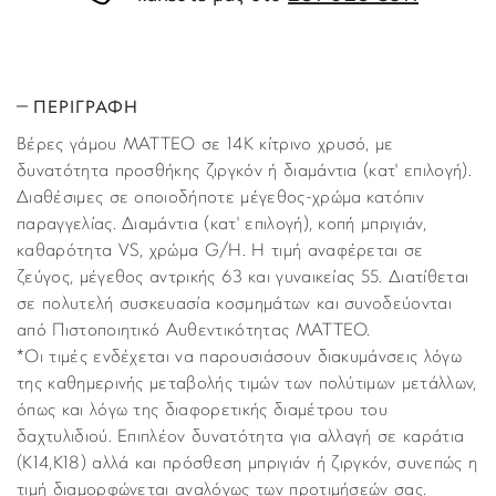
ΠΕΡΙΓΡΑΦΗ
Βέρες γάμου MATTEO σε 14Κ κίτρινο χρυσό, με
δυνατότητα προσθήκης ζιργκόν ή διαμάντια (κατ' επιλογή).
Διαθέσιμες σε οποιοδήποτε μέγεθος-χρώμα κατόπιν
παραγγελίας. Διαμάντια (κατ' επιλογή), κοπή μπριγιάν,
καθαρότητα VS, χρώμα G/H. H τιμή αναφέρεται σε
ζεύγος, μέγεθος αντρικής 63 και γυναικείας 55. Διατίθεται
σε πολυτελή συσκευασία κοσμημάτων και συνοδεύονται
από Πιστοποιητικό Αυθεντικότητας MATTEO.
*Οι τιµές ενδέχεται να παρουσιάσουν διακυµάνσεις λόγω
της καθηµερινής µεταβολής τιµών των πολύτιµων µετάλλων,
όπως και λόγω της διαφορετικής διαµέτρου του
δαχτυλιδιού. Επιπλέον δυνατότητα για αλλαγή σε καράτια
(Κ14,Κ18) αλλά και πρόσθεση μπριγιάν ή ζιργκόν, συνεπώς η
τιμή διαμορφώνεται αναλόγως των προτιμήσεών σας.