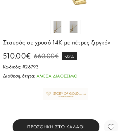
Σπορ
Emporio Armani
ΕΠΙΚΟΙΝΩΝΙΑ
Παιδικά
Σκουλαρίκια
Blomdahl
Fashion
JCou
ΠΡΟΦΙΛ
Βραχιόλια
Brizzling
Michael Kors
Σταυροί
Calvin Klein
Rosefield
Σταυρός σε χρυσό 14Κ με πέτρες ζιργκόν
Κολιέ
Lacoste
Seiko
510.00€
660.00€
Αλυσίδες
Story of Gold
-23%
Swatch
Κωδικός: #26793
Μανικετόκουμπα
Tommy Hilfinger
Tissot
Διαθεσιμότητα:
ΑΜΕΣΑ ΔΙΑΘΕΣΙΜΟ
Μενταγιόν
Tommy Hilfinger
Καρφίτσες
Γούρια Αυτοκινήτου
ΠΡΟΣΘΗΚΗ ΣΤΟ ΚΑΛΑΘΙ