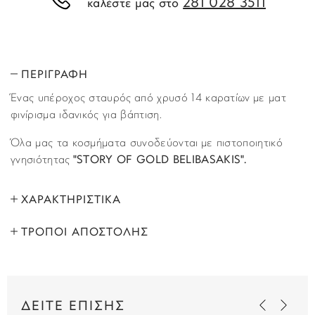
281 028 3511
καλέστε μας στο
ΠΕΡΙΓΡΑΦΗ
Ένας υπέροχος σταυρός από χρυσό 14 καρατίων με ματ
φινίρισμα ιδανικός για βάπτιση.
Όλα μας τα κοσμήματα συνοδεύονται με πιστοποιητικό
γνησιότητας
"STORY OF GOLD BELIBASAKIS".
ΧΑΡΑΚΤΗΡΙΣΤΙΚΑ
ΤΡΟΠΟΙ ΑΠΟΣΤΟΛΗΣ
ΜΑΡΚΑ:
Story of Gold
Όλα τα προϊόντα αποστέλλονται με υπηρεσία
ΦΥΛΟ:
Ανδρικά
ταχυμεταφορών (courier) στον τόπο που έχετε υποδείξει
στο βήμα “Παράδοση”, κατά τη διάρκεια της παραγγελίας
ΜΕΤΑΛΛΟ:
Χρυσό 14 καρατίων
ΔΕΙΤΕ ΕΠΙΣΗΣ
σας. Παραλαβές εκτελούνται κι από τα κεντρικά μας