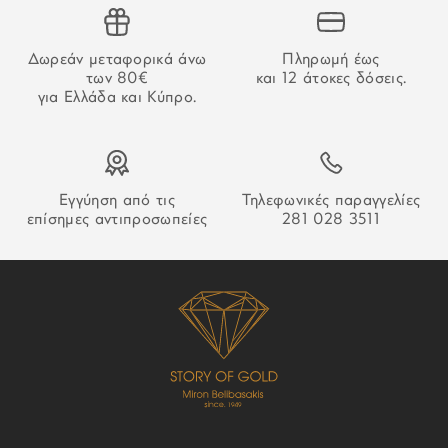
την επιβεβαίωση της πληρωμής.
Δωρεάν μεταφορικά άνω
Πληρωμή έως
ΑΔΥΝΑΜΙΑ ΠΑΡΑΔΟΣΗΣ
των 80€
και 12 άτοκες δόσεις.
για Ελλάδα και Κύπρο.
Στην περίπτωση που δεν καταστεί δυνατή η παράδοση της
παραγγελίας σας ο οδηγός θα αφήσει σημείωση που θα
σας εξηγεί τον τρόπο παραλαβή της.
Εγγύηση από τις
Τηλεφωνικές παραγγελίες
επίσημες αντιπροσωπείες
281 028 3511