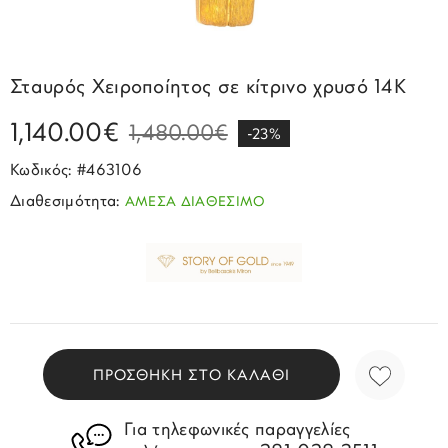
Σπορ
Emporio Armani
ΕΠΙΚΟΙΝΩΝΙΑ
Παιδικά
Σκουλαρίκια
Blomdahl
Fashion
JCou
ΠΡΟΦΙΛ
Βραχιόλια
Brizzling
Σταυρός Χειροποίητος σε κίτρινο χρυσό 14Κ
Michael Kors
Σταυροί
Calvin Klein
1,140.00€
Rosefield
1,480.00€
-23%
Κολιέ
Lacoste
Κωδικός: #463106
Seiko
Αλυσίδες
Story of Gold
Διαθεσιμότητα:
ΑΜΕΣΑ ΔΙΑΘΕΣΙΜΟ
Swatch
Μανικετόκουμπα
Tommy Hilfinger
Tissot
Μενταγιόν
Tommy Hilfinger
Καρφίτσες
Γούρια Αυτοκινήτου
ΠΡΟΣΘΗΚΗ ΣΤΟ ΚΑΛΑΘΙ
Για τηλεφωνικές παραγγελίες