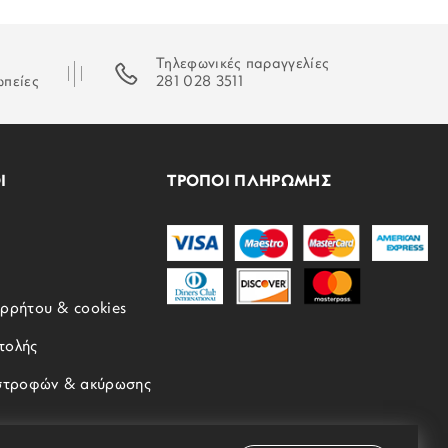
Τηλεφωνικές παραγγελίες
ωπείες
281 028 3511
Ι
ΤΡΟΠΟΙ ΠΛΗΡΩΜΗΣ
ορρήτου & cookies
τολής
ιστροφών & ακύρωσης