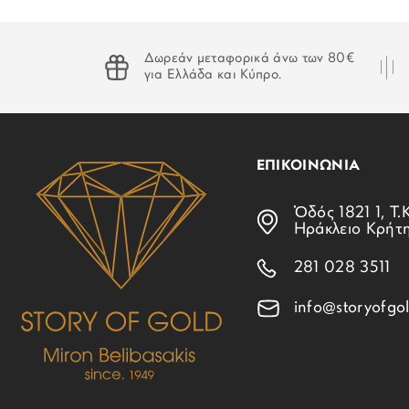
Δωρεάν μεταφορικά άνω των 80€
για Ελλάδα και Κύπρο.
ΕΠΙΚΟΙΝΩΝΙΑ
Ὁδός 1821 1, Τ.Κ
Ηράκλειο Κρήτ
281 028 3511
info@storyofgol